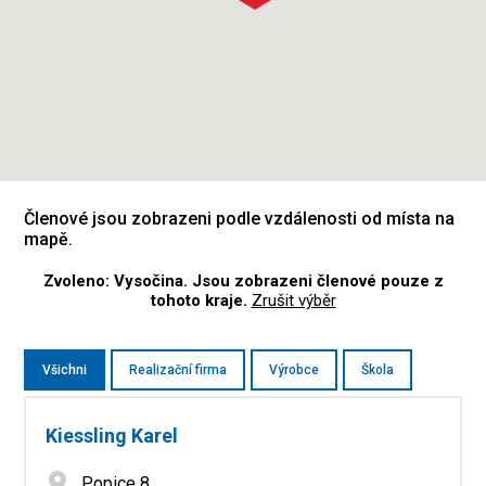
Členové jsou zobrazeni podle vzdálenosti od místa na
mapě.
Zvoleno: Vysočina. Jsou zobrazeni členové pouze z
tohoto kraje.
Zrušit výběr
Všichni
Realizační firma
Výrobce
Škola
Kiessling Karel
Popice 8