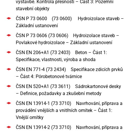
výstavbě. Kontrola přesnosti – Část 3: Pozemní
stavební objekty
ČSN P 73 0600 (73 0600) Hydroizolace staveb –
Základní ustanovení
ČSN P 73 0606 (73 0606) Hydroizolace staveb –
Povlakové hydroizolace – Základní ustanovení
ČSN EN 206+A1 (73 2403) Beton – Část 1:
Specifikace, vlastnosti, výroba a shoda
ČSN EN 771-4 (73 2434) Specifikace zdicích prvků
– Část 4: Pórobetonové tvárnice
ČSN EN 520+A1 (73 3611) Sádrokartonové desky
– Definice, požadavky a zkušební metody
ČSN EN 13914-1 (73 3710) Navrhování, příprava a
provádění vnějších a vnitřních omítek – Část 1:
Vnější omítky
ČSN EN 13914-2 (73 3710) Navrhování, příprava a