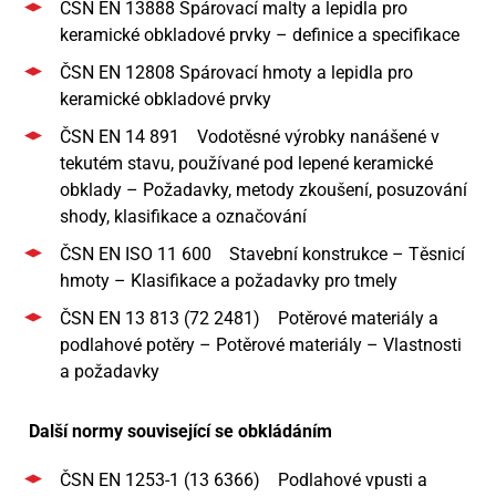
ČSN EN 13888 Spárovací malty a lepidla pro
keramické obkladové prvky – definice a specifikace
ČSN EN 12808 Spárovací hmoty a lepidla pro
keramické obkladové prvky
ČSN EN 14 891 Vodotěsné výrobky nanášené v
tekutém stavu, používané pod lepené keramické
obklady – Požadavky, metody zkoušení, posuzování
shody, klasifikace a označování
ČSN EN ISO 11 600 Stavební konstrukce – Těsnicí
hmoty – Klasifikace a požadavky pro tmely
ČSN EN 13 813 (72 2481) Potěrové materiály a
podlahové potěry – Potěrové materiály – Vlastnosti
a požadavky
Další normy související se obkládáním
ČSN EN 1253-1 (13 6366) Podlahové vpusti a