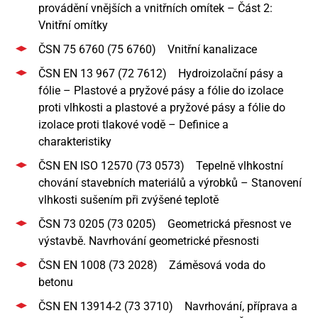
provádění vnějších a vnitřních omítek – Část 2:
Vnitřní omítky
ČSN 75 6760 (75 6760) Vnitřní kanalizace
ČSN EN 13 967 (72 7612) Hydroizolační pásy a
fólie – Plastové a pryžové pásy a fólie do izolace
proti vlhkosti a plastové a pryžové pásy a fólie do
izolace proti tlakové vodě – Definice a
charakteristiky
ČSN EN ISO 12570 (73 0573) Tepelně vlhkostní
chování stavebních materiálů a výrobků – Stanovení
vlhkosti sušením při zvýšené teplotě
ČSN 73 0205 (73 0205)
Geometrická přesnost ve
výstavbě. Navrhování geometrické přesnosti
ČSN EN 1008 (73 2028) Záměsová voda do
betonu
ČSN EN 13914-2 (73 3710) Navrhování, příprava a