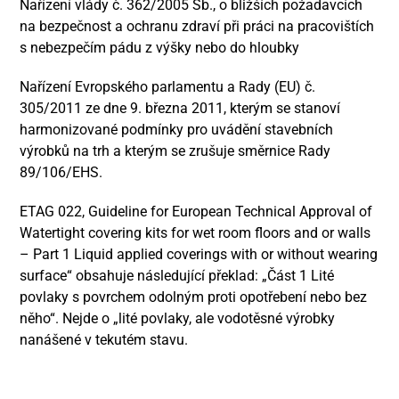
Nařízení vlády č. 362/2005 Sb., o bližších požadavcích
na bezpečnost a ochranu zdraví při práci na pracovištích
s nebezpečím pádu z výšky nebo do hloubky
Nařízení Evropského parlamentu a Rady (EU) č.
305/2011 ze dne 9. března 2011, kterým se stanoví
harmonizované podmínky pro uvádění stavebních
výrobků na trh a kterým se zrušuje směrnice Rady
89/106/EHS.
ETAG 022, Guideline for European Technical Approval of
Watertight covering kits for wet room floors and or walls
– Part 1 Liquid applied coverings with or without wearing
surface“ obsahuje následující překlad: „Část 1 Lité
povlaky s povrchem odolným proti opotřebení nebo bez
něho“. Nejde o „lité povlaky, ale vodotěsné výrobky
nanášené v tekutém stavu.