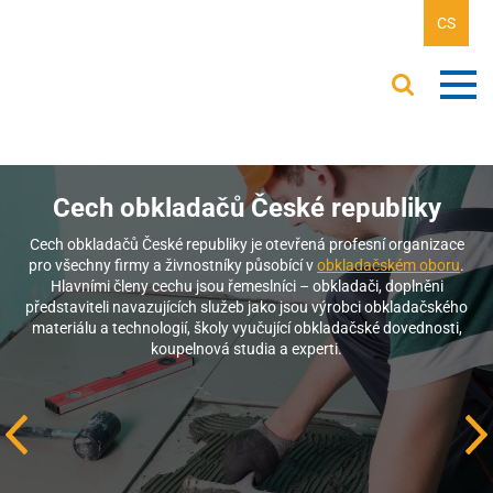
CS
Cech obkladačů České republiky
Cech obkladačů České republiky je otevřená profesní organizace
pro všechny firmy a živnostníky působící v
obkladačském oboru
.
Hlavními členy cechu jsou řemeslníci – obkladači, doplněni
představiteli navazujících služeb jako jsou výrobci obkladačského
materiálu a technologií, školy vyučující obkladačské dovednosti,
koupelnová studia a experti.