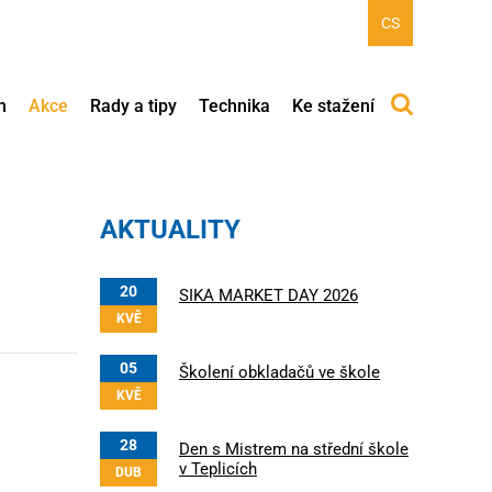
CS
h
Akce
Rady a tipy
Technika
Ke stažení
AKTUALITY
20
SIKA MARKET DAY 2026
KVĚ
05
Školení obkladačů ve škole
KVĚ
28
Den s Mistrem na střední škole
v Teplicích
DUB