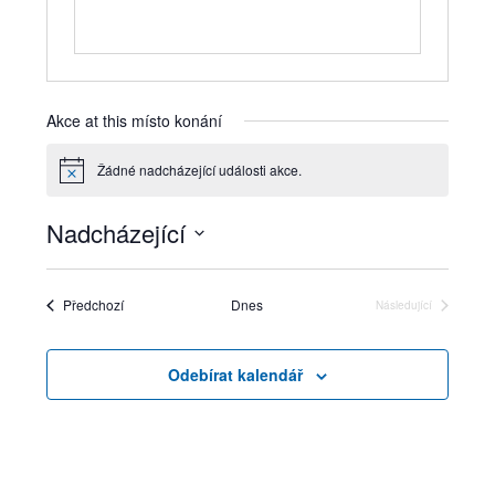
Akce at this místo konání
Žádné nadcházející události akce.
Notice
Nadcházející
Vyberte
datum.
Akce
Předchozí
Dnes
Následující
Akce
Odebírat kalendář