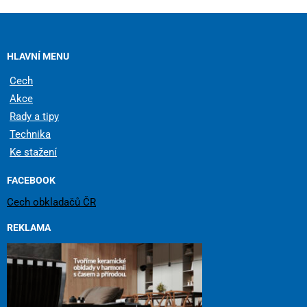
HLAVNÍ MENU
Cech
Akce
Rady a tipy
Technika
Ke stažení
FACEBOOK
Cech obkladačů ČR
REKLAMA