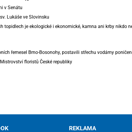
ni v Senátu
u sv. Lukáše ve Slovinsku
h topidlech je ekologické i ekonomické, kamna ani krby nikdo n
ebních řemesel Brno-Bosonohy, postavili střechu vodárny ponič
Mistrovství floristů České republiky
OOK
REKLAMA