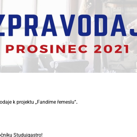
vodaje k projektu „Fandíme řemeslu“
.
ročníku Studujgastro!