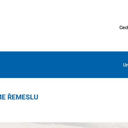
Cec
Un
ME ŘEMESLU