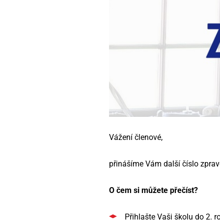
Vážení členové,
přinášíme Vám další číslo zpra
O čem si můžete přečíst?
Přihlašte Vaši školu do 2. 