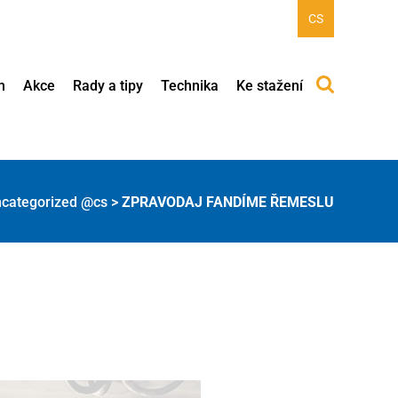
CS
h
Akce
Rady a tipy
Technika
Ke stažení
categorized @cs
>
ZPRAVODAJ FANDÍME ŘEMESLU