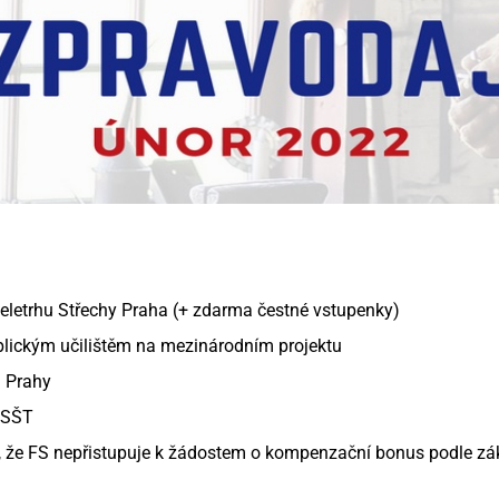
veletrhu Střechy Praha (+ zdarma čestné vstupenky)
plickým učilištěm na mezinárodním projektu
. Prahy
 SŠT
 že FS nepřistupuje k žádostem o kompenzační bonus podle z