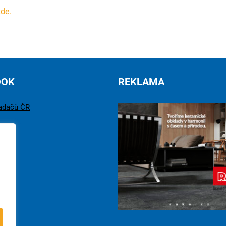
zde.
OOK
REKLAMA
adačů ČR