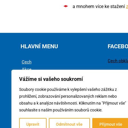
a mnohem více ke stažení
HLAVNÍ MENU
FACEB
Cech obkl
Cech
Akce
Rady a tipy
Vážíme si vašeho soukromí
Technika
Soubory cookie používáme k vylepšení vašeho zážitku z
Ke stažení
prohlížení, zobrazování personalizovaných reklam nebo
obsahu a k analýze návštěvnosti. Kliknutím na "Přijmout vše"
souhlasíte s naším používáním souborů cookie.
Upravit
Odmítnout vše
Přijmout vše