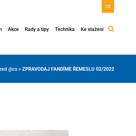
CS
h
Akce
Rady a tipy
Technika
Ke stažení
ized @cs
>
ZPRAVODAJ FANDÍME ŘEMESLU 02/2022