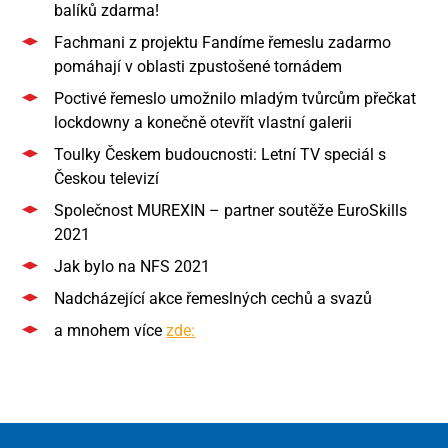
balíků zdarma!
Fachmani z projektu Fandíme řemeslu zadarmo
pomáhají v oblasti zpustošené tornádem
Poctivé řemeslo umožnilo mladým tvůrcům přečkat
lockdowny a konečně otevřít vlastní galerii
Toulky Českem budoucnosti: Letní TV speciál s
Českou televizí
Společnost MUREXIN – partner soutěže EuroSkills
2021
Jak bylo na NFS 2021
Nadcházející akce řemeslných cechů a svazů
a mnohem více
zde: