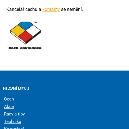
Kancelář cechu a
kontakty
se nemění.
HLAVNÍ MENU
Cech
Akce
Rady a tipy
Technika