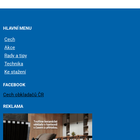
HLAVNÍ MENU
Cech
Akce
Rady a tipy
Technika
Ke stažení
FACEBOOK
Cech obkladačů ČR
REKLAMA