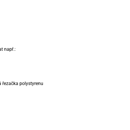
t např.:
cká řezačka polystyrenu