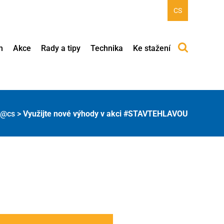
CS
h
Akce
Rady a tipy
Technika
Ke stažení
 @cs
>
Využijte nové výhody v akci #STAVTEHLAVOU