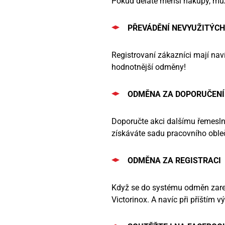
Pokud děláte menší nákupy, může
PŘEVÁDĚNÍ NEVYUŽITÝCH
Registrovaní zákazníci mají nav
hodnotnější odměny!
ODMĚNA ZA DOPORUČENÍ
Doporučte akci dalšímu řemeslní
získáváte sadu pracovního obleč
ODMĚNA ZA REGISTRACI
Když se do systému odměn zaregi
Victorinox. A navíc při příštím