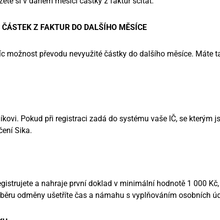
te si v daném měsíci částky z faktur sčítat.
 ČÁSTEK Z FAKTUR DO DALŠÍHO MĚSÍCE
íc možnost převodu nevyužité částky do dalšího měsíce. Máte ta
kovi. Pokud při registraci zadá do systému vaše IČ, se kterým j
ení Sika.
strujete a nahraje první doklad v minimální hodnotě 1 000 Kč,
 výběru odměny ušetříte čas a námahu s vyplňováním osobních ú