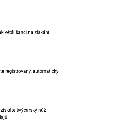
k větší šanci na získání
ste registrovaný, automaticky
 získáte švýcarský nůž
dajů.