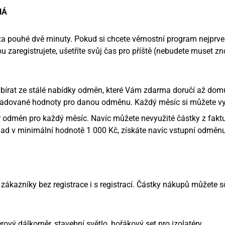
NÁ
a pouhé dvě minuty. Pokud si chcete věrnostní program nejprve
u zaregistrujete, ušetříte svůj čas pro příště (nebudete muset z
bírat ze stálé nabídky odměn, které Vám zdarma doručí až domů
žadované hodnoty pro danou odměnu. Každý měsíc si můžete vy
r odměn pro každý měsíc. Navíc můžete nevyužité částky z faktu
klad v minimální hodnotě 1 000 Kč, získáte navíc vstupní odměnu
zákazníky bez registrace i s registrací. Částky nákupů můžete sč
erový dálkoměr, stavební světlo, hořákový set pro izolatéry