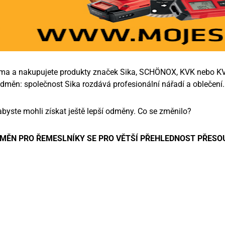
irma a nakupujete produkty značek Sika, SCHÖNOX, KVK nebo KV
dměn: společnost Sika rozdává profesionální nářadí a oblečení.
abyste mohli získat ještě lepší odměny. Co se změnilo?
MĚN PRO ŘEMESLNÍKY SE PRO VĚTŠÍ PŘEHLEDNOST PŘESO