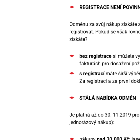
REGISTRACE NENÍ POVIN
Odměnu za svůj nákup získáte z
registrovat. Pokud se však rovno
získáte?
bez registrace
si můžete vy
fakturách pro dosažení po
s registrací
máte širší výbě
Za registraci a za první do
STÁLÁ NABÍDKA ODMĚN
Je platná až do 30. 11.2019 pro 
jednorázový nákup):
nákupy
nad 30.000 Kč
: las