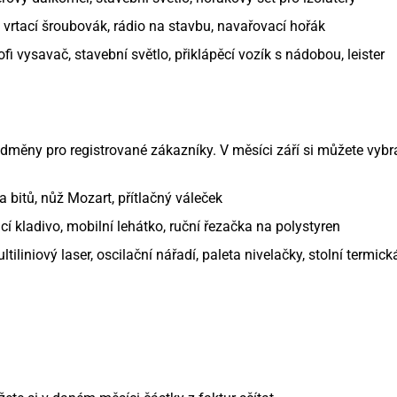
vrtací šroubovák, rádio na stavbu, navařovací hořák
fi vysavač, stavební světlo, přiklápěcí vozík s nádobou, leister
dměny pro registrované zákazníky. V měsíci září si můžete vybra
a bitů, nůž Mozart, přítlačný váleček
ací kladivo, mobilní lehátko, ruční řezačka na polystyren
ltiliniový laser, oscilační nářadí, paleta nivelačky, stolní termi