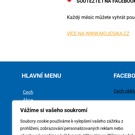
SOUTĚŽTE I NA FACEBOO
Každý měsíc můžete vyhrát pou
VÍCE NA WWW.MOJESIKA.CZ
HLAVNÍ MENU
FACEB
Cech obkl
Cech
Akce
Rady a tipy
Vážíme si vašeho soukromí
Technika
Soubory cookie používáme k vylepšení vašeho zážitku z
Ke stažení
prohlížení, zobrazování personalizovaných reklam nebo