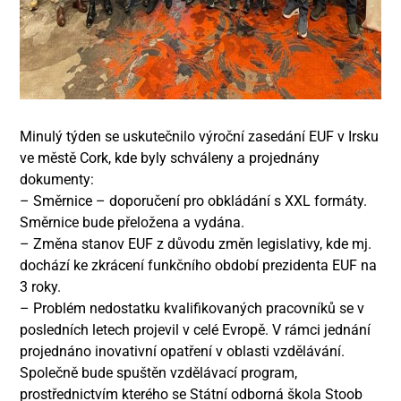
Minulý týden se uskutečnilo výroční zasedání EUF v Irsku
ve městě Cork, kde byly schváleny a projednány
dokumenty:
– Směrnice – doporučení pro obkládání s XXL formáty.
Směrnice bude přeložena a vydána.
– Změna stanov EUF z důvodu změn legislativy, kde mj.
dochází ke zkrácení funkčního období prezidenta EUF na
3 roky.
– Problém nedostatku kvalifikovaných pracovníků se v
posledních letech projevil v celé Evropě. V rámci jednání
projednáno inovativní opatření v oblasti vzdělávání.
Společně bude spuštěn vzdělávací program,
prostřednictvím kterého se Státní odborná škola Stoob