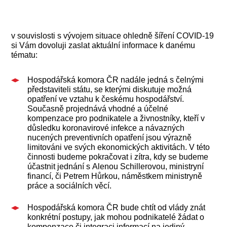
v souvislosti s vývojem situace ohledně šíření COVID-19
si Vám dovoluji zaslat aktuální informace k danému
tématu:
Hospodářská komora ČR nadále jedná s čelnými
představiteli státu, se kterými diskutuje možná
opatření ve vztahu k českému hospodářství.
Současně projednává vhodné a účelné
kompenzace pro podnikatele a živnostníky, kteří v
důsledku koronavirové infekce a návazných
nucených preventivních opatření jsou výrazně
limitováni ve svých ekonomických aktivitách. V této
činnosti budeme pokračovat i zítra, kdy se budeme
účastnit jednání s Alenou Schillerovou, ministryní
financí, či Petrem Hůrkou, náměstkem ministryně
práce a sociálních věcí.
Hospodářská komora ČR bude chtít od vlády znát
konkrétní postupy, jak mohou podnikatelé žádat o
kompenzace či integraci informací na jediný