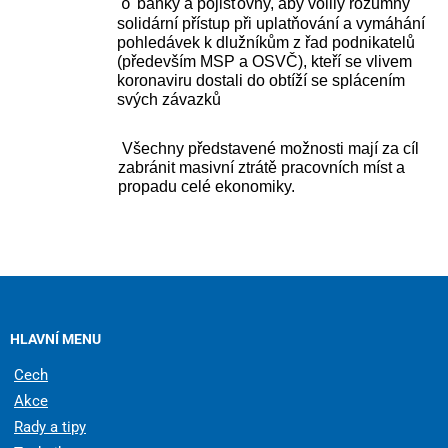
banky a pojišťovny, aby volily rozumný
o
solidární přístup při uplatňování a vymáhání
pohledávek
k dlužníkům z řad podnikatelů
(především MSP a OSVČ), kteří se vlivem
koronaviru dostali do obtíží se splácením
svých závazků
Všechny představené možnosti mají za cíl
zabránit masivní ztrátě pracovních míst a
propadu celé ekonomiky.
HLAVNÍ MENU
Cech
Akce
Rady a tipy