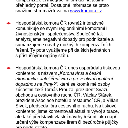
přehledný portál. Dostupné informace se proto
snažíme shromažďovat na
www.komora.cz
.
Hospodářská komora ČR rovněž intenzivně
komunikuje se svými regionálními komorami i
živnostenskými společenstvy. Společně tak
analyzujeme negativní dopady pro podnikatele a
sumarizujeme návrhy možných kompenzačních
řešení. Ty poté využijeme při dalších jednáních
s příslušnými orgány státu.
Hospodářská komora ČR dnes uspořádala tiskovou
konferenci s názvem
„Koronavirus a česká
ekonomika. Jak šíření viru a preventivní opatření
dopadnou na firmy?“
, které se kromě mé osoby
zúčastnil také Tomáš Prouza, prezident Svazu
obchodu a cestovního ruchu ČR, Václav Stárek,
prezident Asociace hotelů a restaurací ČR, a Vilian
Sivek, předseda fóra cestovního ruchu. Na tiskové
konferenci jsme komentovali aktuální vývoj situace,
ale také představili vlastní návrhy řešení jako např.
určení výše kompenzace firem či bezúročné půjčky
pro podnikatele.