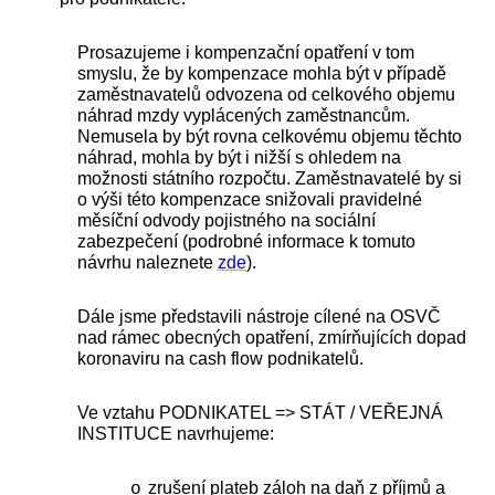
Prosazujeme i kompenzační opatření v tom
smyslu, že by kompenzace mohla být v případě
zaměstnavatelů odvozena od celkového objemu
náhrad mzdy vyplácených zaměstnancům.
Nemusela by být rovna celkovému objemu těchto
náhrad, mohla by být i nižší s ohledem na
možnosti státního rozpočtu. Zaměstnavatelé by si
o výši této kompenzace snižovali pravidelné
měsíční odvody pojistného na sociální
zabezpečení (podrobné informace k tomuto
návrhu naleznete
zde
).
Dále jsme představili nástroje cílené na OSVČ
nad rámec obecných opatření, zmírňujících dopad
koronaviru na cash flow podnikatelů.
Ve vztahu PODNIKATEL => STÁT / VEŘEJNÁ
INSTITUCE navrhujeme:
zrušení plateb záloh na daň z příjmů a
o