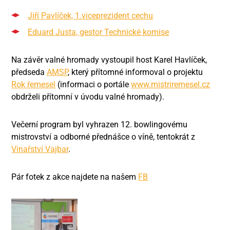
Jiří Pavlíček, 1.viceprezident cechu
Eduard Justa, gestor Technické komise
Na závěr valné hromady vystoupil host Karel Havlíček,
předseda
AMSP
, který přítomné informoval o projektu
Rok řemesel
(informaci o portále
www.mistriremesel.cz
obdrželi přítomní v úvodu valné hromady).
Večerní program byl vyhrazen 12. bowlingovému
mistrovství a odborné přednášce o víně, tentokrát z
Vinařství Vajbar
.
Pár fotek z akce najdete na našem
FB