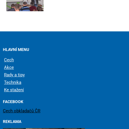
HLAVNÍ MENU
Cech
Akce
Rady a tipy
Technika
Ke stažení
FACEBOOK
Cech obkladačů ČR
REKLAMA