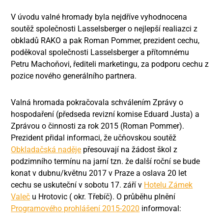
V úvodu valné hromady byla nejdříve vyhodnocena
soutěž společnosti Lasselsberger o nejlepší realiazci z
obkladů RAKO a pak Roman Pommer, prezident cechu,
poděkoval společnosti Lasselsberger a přítomnému
Petru Machoňovi, řediteli marketingu, za podporu cechu z
pozice nového generálního partnera.
Valná hromada pokračovala schválením Zprávy o
hospodaření (předseda revizní komise Eduard Justa) a
Zprávou o činnosti za rok 2015 (Roman Pommer).
Prezident přidal informaci, že učňovskou soutěž
Obkladačská naděje
přesouvají na žádost škol z
podzimního termínu na jarní tzn. že další roční se bude
konat v dubnu/květnu 2017 v Praze a oslava 20 let
cechu se uskuteční v sobotu 17. září v
Hotelu Zámek
Valeč
u Hrotovic ( okr. Třebíč). O průběhu plnění
Programového prohlášení 2015-2020
informoval: