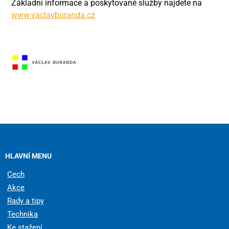
Základní informace a poskytované služby najdete na
www.vaclavburanda.cz
HLAVNÍ MENU
Cech
Akce
Rady a tipy
Technika
Ke stažení