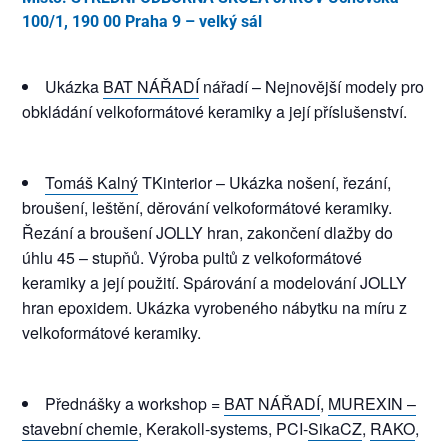
100/1, 190 00 Praha 9 – velký sál
Ukázka
BAT NÁŘADÍ
nářadí – Nejnovější modely pro
obkládání velkoformátové keramiky a její příslušenství.
Tomáš Kalný
TKinterior – Ukázka nošení, řezání,
broušení, leštění, děrování velkoformátové keramiky.
Řezání a broušení JOLLY hran, zakončení dlažby do
úhlu 45 – stupňů. Výroba pultů z velkoformátové
keramiky a její použití. Spárování a modelování JOLLY
hran epoxidem. Ukázka vyrobeného nábytku na míru z
velkoformátové keramiky.
Přednášky a workshop =
BAT NÁŘADÍ
,
MUREXIN –
stavební chemie
, Kerakoll-systems, PCI-
SikaCZ
,
RAKO
,