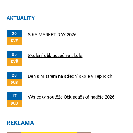
AKTUALITY
20
SIKA MARKET DAY 2026
KVĚ
05
Školení obkladačů ve škole
KVĚ
28
Den s Mistrem na střední škole v Teplicích
DUB
17
Výsledky soutěže Obkladačská naděje 2026
DUB
REKLAMA