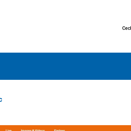
Cec
c