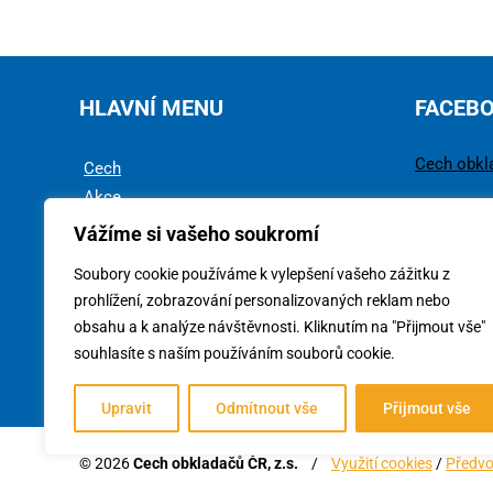
HLAVNÍ MENU
FACEB
Cech obkl
Cech
Akce
Rady a tipy
Vážíme si vašeho soukromí
Technika
Soubory cookie používáme k vylepšení vašeho zážitku z
Ke stažení
prohlížení, zobrazování personalizovaných reklam nebo
obsahu a k analýze návštěvnosti. Kliknutím na "Přijmout vše"
souhlasíte s naším používáním souborů cookie.
Upravit
Odmítnout vše
Přijmout vše
© 2026
Cech obkladačů ČR, z.s.
/
Využití cookies
/
Předvo