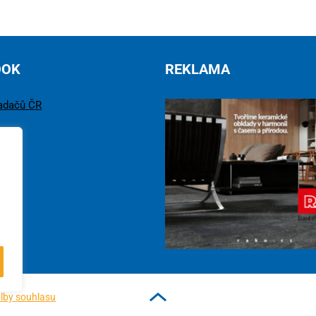
OOK
REKLAMA
adačů ČR
lby souhlasu