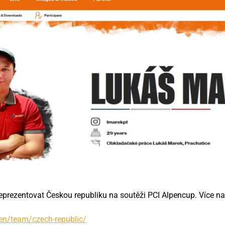
reprezentovat Českou republiku na soutěži PCI Alpencup. Více n
en/team/czech-republic/