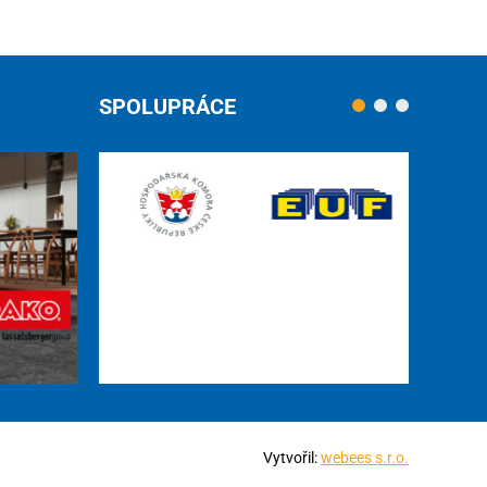
SPOLUPRÁCE
Vytvořil:
webees s.r.o.