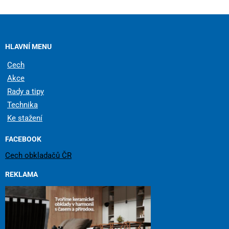
HLAVNÍ MENU
Cech
Akce
Rady a tipy
Technika
Ke stažení
FACEBOOK
Cech obkladačů ČR
REKLAMA