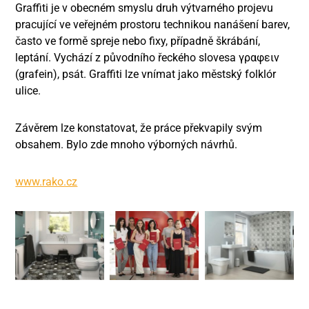
Graffiti je v obecném smyslu druh výtvarného projevu
pracující ve veřejném prostoru technikou nanášení barev,
často ve formě spreje nebo fixy, případně škrábání,
leptání. Vychází z původního řeckého slovesa γραφειν
(grafein), psát. Graffiti lze vnímat jako městský folklór
ulice.
Závěrem lze konstatovat, že práce překvapily svým
obsahem. Bylo zde mnoho výborných návrhů.
www.rako.cz