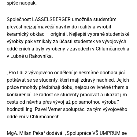
spíše naopak.
Společnost LASSELSBERGER umožnila studentům
převést nejzajímavější návrhy do reality a vyrobit
keramický obklad – originál. Nejlepší vybrané studentské
výrobky pak vznikaly za účasti studentek ve vývojových
odděleních a byly vyrobeny v závodech v Chlumčanech a
v Lubné u Rakovníka.
„Pro lidi z vývojového oddělení je nesmírně obohacující
potkávat se se studenty, kteří mají zdravý nadhled. Jejich
práce mnohdy předbíhají dobu, nejsou ovlivněné trhem a
konkurencí. Je radost se studenty pracovat a ukázat jim
cestu od návrhu přes vývoj až po samotnou výrobu,“
hodnotil Ing. Pavel Verner spolupráci za tým vývojového
oddělení v Chlumčanech.
MgA. Milan Pekař dodává: „Spolupráce VŠ UMPRUM se