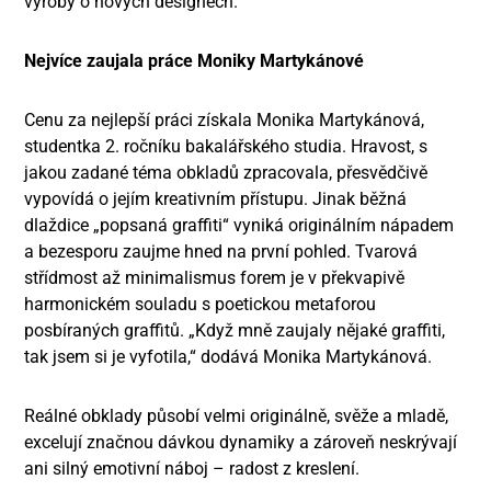
výroby o nových designech.
Nejvíce zaujala práce Moniky Martykánové
Cenu za nejlepší práci získala Monika Martykánová,
studentka 2. ročníku bakalářského studia. Hravost, s
jakou zadané téma obkladů zpracovala, přesvědčivě
vypovídá o jejím kreativním přístupu. Jinak běžná
dlaždice „popsaná graffiti“ vyniká originálním nápadem
a bezesporu zaujme hned na první pohled. Tvarová
střídmost až minimalismus forem je v překvapivě
harmonickém souladu s poetickou metaforou
posbíraných graffitů. „Když mně zaujaly nějaké graffiti,
tak jsem si je vyfotila,“ dodává Monika Martykánová.
Reálné obklady působí velmi originálně, svěže a mladě,
excelují značnou dávkou dynamiky a zároveň neskrývají
ani silný emotivní náboj – radost z kreslení.