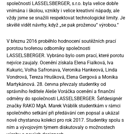
společností LASSELSBERGER, s.r.o. byla velice dobře
vnímána i školou, vznikly i velice kreativní nápady, ale
vždy jsme se snažili respektovat technologické limity. Je
skvělé vidět návrhy, když „se pak proženou“ výrobou.“
V březnu 2016 proběhlo hodnocení soutěžních prací
porotou tvořenou odborníky společnosti
LASSELSBERGER. Vybráno bylo osm prací, které porotu
nejvíce zaujaly. Ocenění získala Elena Fialková, Iva
Kukuric, Volha Safronava, Veronika Hankeová, Linda
Vondrová, Tereza Hrušková, Elena Gergová a Monika
Martykánová. 28. června převzaly studentky od
správního ředitele Aleše Voráčka ocenění a finanční
odměny do společnosti LASSELSBERGER. Šéfdesignér
značky RAKO MgA. Marek Vráblík studentkám v rámci
společného setkání při předávání cen popsal a ukázal
nově chystanou kolekci pro rok 2017. Studentky spolu s
ním a vývojovým týmem diskutovaly o možnostech