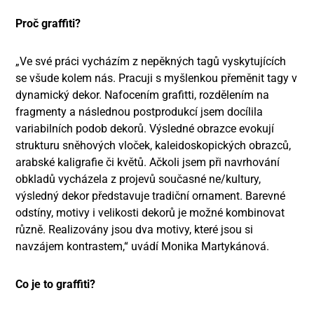
Proč graffiti?
„Ve své práci vycházím z nepěkných tagů vyskytujících
se všude kolem nás. Pracuji s myšlenkou přeměnit tagy v
dynamický dekor. Nafocením grafitti, rozdělením na
fragmenty a následnou postprodukcí jsem docílila
variabilních podob dekorů. Výsledné obrazce evokují
strukturu sněhových vloček, kaleidoskopických obrazců,
arabské kaligrafie či květů. Ačkoli jsem při navrhování
obkladů vycházela z projevů současné ne/kultury,
výsledný dekor představuje tradiční ornament. Barevné
odstíny, motivy i velikosti dekorů je možné kombinovat
různě. Realizovány jsou dva motivy, které jsou si
navzájem kontrastem,“ uvádí Monika Martykánová.
Co je to graffiti?