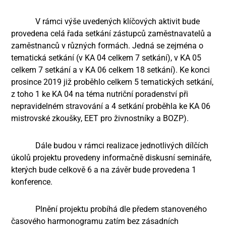
V rámci výše uvedených klíčových aktivit bude
provedena celá řada setkání zástupců zaměstnavatelů a
zaměstnanců v různých formách. Jedná se zejména o
tematická setkání (v KA 04 celkem 7 setkání), v KA 05
celkem 7 setkání a v KA 06 celkem 18 setkání). Ke konci
prosince 2019 již proběhlo celkem 5 tematických setkání,
z toho 1 ke KA 04 na téma nutriční poradenství při
nepravidelném stravování a 4 setkání proběhla ke KA 06
mistrovské zkoušky, EET pro živnostníky a BOZP).
Dále budou v rámci realizace jednotlivých dílčích
úkolů projektu provedeny informačně diskusní semináře,
kterých bude celkově 6 a na závěr bude provedena 1
konference.
Plnění projektu probíhá dle předem stanoveného
časového harmonogramu zatím bez zásadních