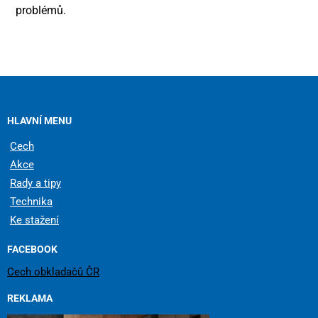
problémů.
HLAVNÍ MENU
Cech
Akce
Rady a tipy
Technika
Ke stažení
FACEBOOK
Cech obkladačů ČR
REKLAMA