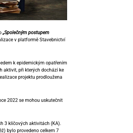
ho
„Společným postupem
alizace v platformě Stavebnictví
Vzhledem k epidemickým opatřením
ktivit, při kterých dochází ke
realizace projektu prodloužena
roce 2022 se mohou uskutečnit
h 3 klíčových aktivitách (KA).
těž) bylo provedeno celkem 7