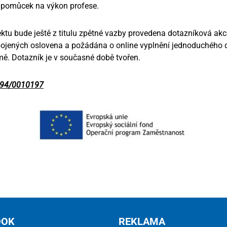
h pomůcek na výkon profese.
ktu bude ještě z titulu zpětné vazby provedena dotazníková akc
pojených oslovena a požádána o online vyplnění jednoduchého d
ě. Dotazník je v současné době tvořen.
_094/0010197
OOK
REKLAMA