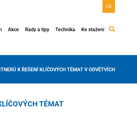
CS
h
Akce
Rady a tipy
Technika
Ke stažení
NERŮ K ŘEŠENÍ KLÍČOVÝCH TÉMAT V ODVĚTVÍCH
KLÍČOVÝCH TÉMAT