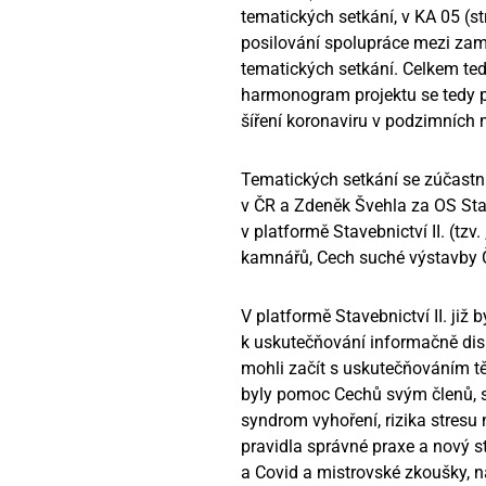
tematických setkání, v KA 05 (st
posilování spolupráce mezi zamě
tematických setkání. Celkem ted
harmonogram projektu se tedy po
šíření koronaviru v podzimních
Tematických setkání se zúčastni
v ČR a Zdeněk Švehla za OS Sta
v platformě Stavebnictví II. (tz
kamnářů, Cech suché výstavby Č
V platformě Stavebnictví II. již
k uskutečňování informačně disk
mohli začít s uskutečňováním t
byly pomoc Cechů svým členů, s
syndrom vyhoření, rizika stresu
pravidla správné praxe a nový s
a Covid a mistrovské zkoušky, n