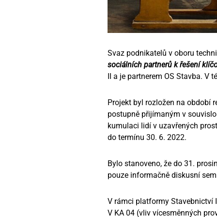
Svaz podnikatelů v oboru techni
sociálních partnerů k řešení klí
II a je partnerem OS Stavba. V t
Projekt byl rozložen na období 
postupně přijímaným v souvislos
kumulaci lidí v uzavřených pros
do termínu 30. 6. 2022.
Bylo stanoveno, že do 31. pros
pouze informačně diskusní semi
V rámci platformy Stavebnictví I
V KA 04 (vliv vícesměnných pro