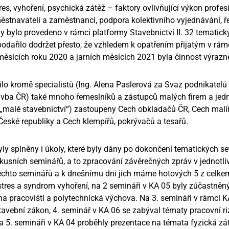
res, vyhoření, psychická zátěž – faktory ovlivňující výkon profes
stnavateli a zaměstnanci, podpora kolektivního vyjednávání, ře
y bylo provedeno v rámci platformy Stavebnictví II. 32 tematick
dařilo dodržet přesto, že vzhledem k opatřením přijatým v rám
 měsících roku 2020 a jarních měsících 2021 byla činnost výraz
lo kromě specialistů (Ing. Alena Paslerová za Svaz podnikatelů 
vba ČR) také mnoho řemeslníků a zástupců malých firem a jedno
v. „malé stavebnictví“) zastoupeny Cech obkladačů ČR, Cech malíř
eské republiky a Cech klempířů, pokrývačů a tesařů.
 byly splněny i úkoly, které byly dány po dokončení tematických s
usních seminářů, a to zpracování závěrečných zpráv v jednotliv
ěchto seminářů a k dnešnímu dni jich máme hotových 5 z celke
tres a syndrom vyhoření, na 2 semináři v KA 05 byly zúčastně
 na pracovišti a polytechnická výchova. Na 3. semináři v rámci 
tavební zákon, 4. seminář v KA 06 se zabýval tématy pracovní r
a 5. semináři v KA 04 proběhly prezentace na témata fyzická zát