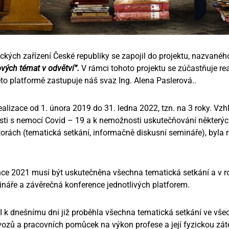
ckých zařízení České republiky se zapojil do projektu, nazvané
čových témat v odvětví“.
V rámci tohoto projektu se zúčastňuje re
éto platformě zastupuje náš svaz Ing. Alena Paslerová..
realizace od 1. února 2019 do 31. ledna 2022, tzn. na 3 roky. 
ti s nemocí Covid – 19 a k nemožnosti uskutečňování některých a
torách (tematická setkání, informačně diskusní semináře), byla 
ince 2021 musí být uskutečněna všechna tematická setkání a v 
náře a závěrečná konference jednotlivých platforem.
I k dnešnímu dni již proběhla všechna tematická setkání ve všec
vozů a pracovních pomůcek na výkon profese a její fyzickou zá