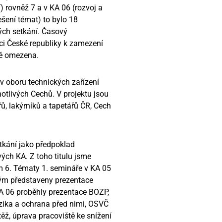
í) rovněž 7 a v KA 06 (rozvoj a
šení témat) to bylo 18
ých setkání. Časový
ci České republiky k zamezení
ně omezena.
v oboru technických zařízení
tlivých Cechů. V projektu jsou
ů, lakýrníků a tapetářů ČR, Cech
etkání jako předpoklad
ých KA. Z toho titulu jsme
m 6. Tématy 1. semináře v KA 05
ným představeny prezentace
KA 06 proběhly prezentace BOZP,
izika a ochrana před nimi, OSVČ
ěž, úprava pracoviště ke snížení