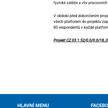
fyzické zátěže a vliv pracovníc
V období před dokončením proje
všech platforem do projektu za
80 respondentů v každé platform
Projekt CZ.03.1.52/0.0/0.0/18
HLAVNÍ MENU
FACEB