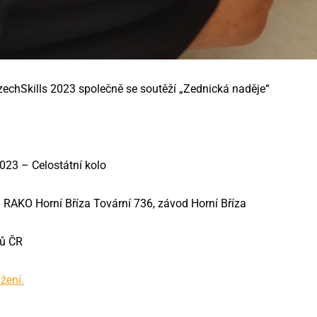
echSkills 2023 společně se soutěží „Zednická naděje“
2023 – Celostátní kolo
m RAKO Horní Bříza Tovární 736, závod Horní Bříza
ů ČR
žení.