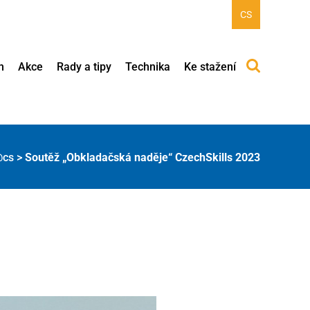
CS
h
Akce
Rady a tipy
Technika
Ke stažení
@cs
>
Soutěž „Obkladačská naděje“ CzechSkills 2023