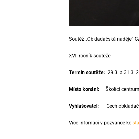
Soutěž „Obkladačská naděje“ Cz
XVI. ročník soutěže
Termín soutěže:
29.3. a 31.3. 
Místo konání:
Školící centru
Vyhlašovatel:
Cech obkladač
Více infomací v pozvánce ke
sta