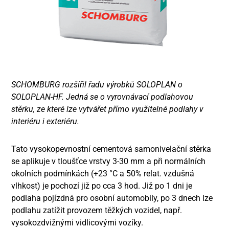
SCHOMBURG rozšířil řadu výrobků SOLOPLAN o
SOLOPLAN-HF. Jedná se o vyrovnávací podlahovou
stěrku, ze které lze vytvářet přímo využitelné podlahy v
interiéru i exteriéru.
Tato vysokopevnostní cementová samonivelační stěrka
se aplikuje v tloušťce vrstvy 3-30 mm a při normálních
okolních podmínkách (+23 °C a 50% relat. vzdušná
vlhkost) je pochozí již po cca 3 hod. Již po 1 dni je
podlaha pojízdná pro osobní automobily, po 3 dnech lze
podlahu zatížit provozem těžkých vozidel, např.
vysokozdvižnými vidlicovými vozíky.