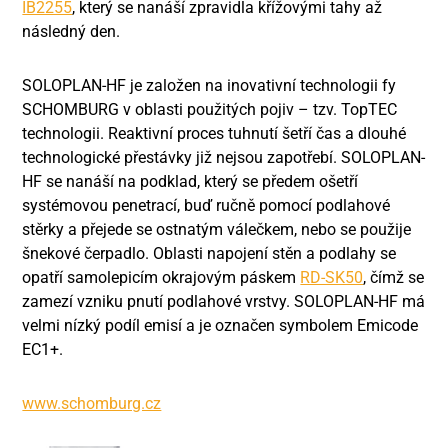
IB2255
, který se nanáší zpravidla křížovými tahy až
následný den.
SOLOPLAN-HF je založen na inovativní technologii fy
SCHOMBURG v oblasti použitých pojiv – tzv. TopTEC
technologii. Reaktivní proces tuhnutí šetří čas a dlouhé
technologické přestávky již nejsou zapotřebí. SOLOPLAN-
HF se nanáší na podklad, který se předem ošetří
systémovou penetrací, buď ručně pomocí podlahové
stěrky a přejede se ostnatým válečkem, nebo se použije
šnekové čerpadlo. Oblasti napojení stěn a podlahy se
opatří samolepicím okrajovým páskem
RD-SK50
, čímž se
zamezí vzniku pnutí podlahové vrstvy. SOLOPLAN-HF má
velmi nízký podíl emisí a je označen symbolem Emicode
EC1+.
www.schomburg.cz