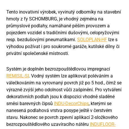
Tento inovativní výrobek, vyvinutý odborníky na stavební
hmoty z fy SCHOMBURG, je vhodný zejména na
průmyslové podlahy, namáhané pěším provozem a
pojezdem vozidel s tradičními dušovými, celopryžovými
resp. bezdušovými pneumatikami.
SOLOPLAN-HF
lze s
výhodou požívat i pro soukromé garáže, kutilské dílny či
privátní společenské místnosti.
Systém je doplněn bezrozpouštědlovou impregnací
REMISIL-SI
. Vodný systém lze aplikovat poléváním a
válečkováním na vyrovnaný povrch již po 5 hod., čímž se
výrazně zvýší jeho odolnost vůči zašpinění. Pro vytváření
dekorativních podlah jsou k dispozici vhodně sladěné
směsi barevných čipsů
INDU-DecorChips
, kterými se
nanesená podlahová vrstva posype ještě v čerstvém
stavu. Nakonec se povrch zpevní aplikací 2-složkového
bezrozpouštědlového uzavíracího nátěru
INDUFLOOR-