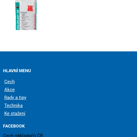
HLAVNÍ MENU
Cech
Akce
Rady a tipy
Technika
Ke stažení
FACEBOOK
Cech obkladačů ČR