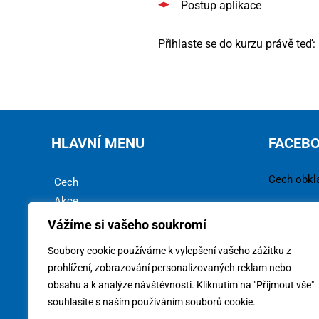
Postup aplikace
Přihlaste se do kurzu právě teď
HLAVNÍ MENU
FACEB
Cech obkl
Cech
Akce
Rady a tipy
Vážíme si vašeho soukromí
Technika
Soubory cookie používáme k vylepšení vašeho zážitku z
Ke stažení
prohlížení, zobrazování personalizovaných reklam nebo
obsahu a k analýze návštěvnosti. Kliknutím na "Přijmout vše"
souhlasíte s naším používáním souborů cookie.