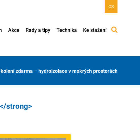
CS
h
Akce
Rady a tipy
Technika
Ke stažení
kolení zdarma – hydroizolace v mokrých prostorách
</strong>