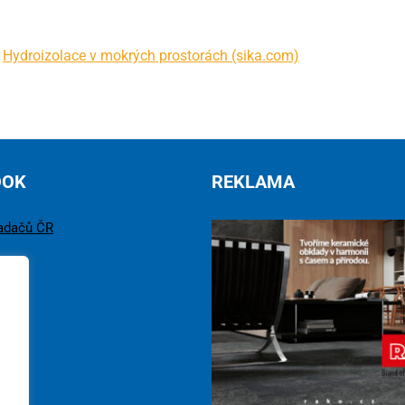
:
Hydroizolace v mokrých prostorách (sika.com)
OOK
REKLAMA
adačů ČR