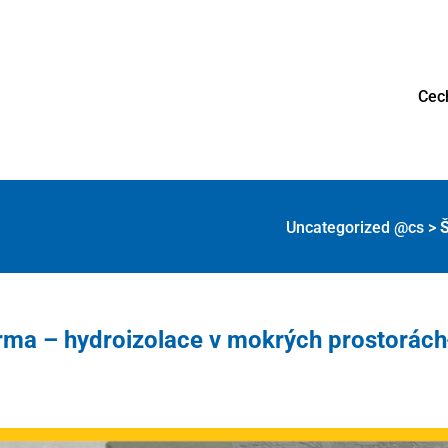
Cec
Uncategorized @cs
>
Š
rma – hydroizolace v mokrých prostorách