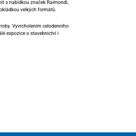
it s nabídkou značek Raimondi,
okládkou velkých formátů.
ýroby. Vyvrcholením celodenního
é expozice o stavebnictví i