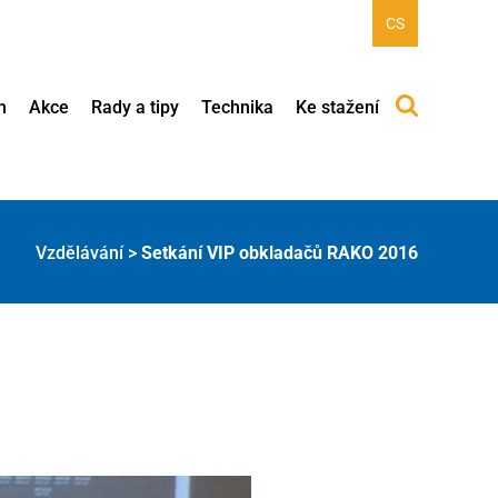
CS
h
Akce
Rady a tipy
Technika
Ke stažení
Vzdělávání
>
Setkání VIP obkladačů RAKO 2016