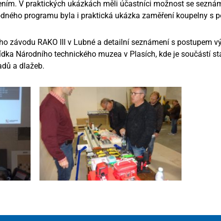
ním. V praktických ukázkách měli účastníci možnost se seznám
dného programu byla i praktická ukázka zaměření koupelny s p
ho závodu RAKO III v Lubné a detailní seznámení s postupem v
dka Národního technického muzea v Plasích, kde je součástí stál
adů a dlažeb.