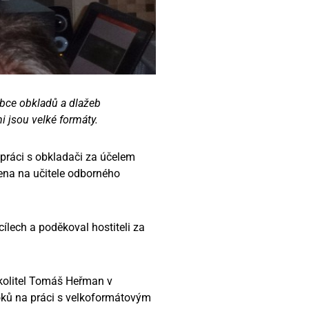
robce obkladů a dlažeb
i jsou velké formáty.
upráci s obkladači za účelem
řena na učitele odborného
cílech a poděkoval hostiteli za
kolitel Tomáš Heřman v
ků na práci s velkoformátovým