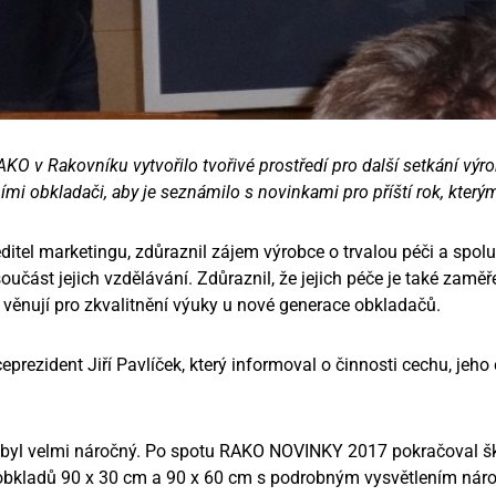
RAKO v Rakovníku vytvořilo tvořivé prostředí pro další setkání vý
mi obkladači, aby je seznámilo s novinkami pro příští rok, kterým
ditel marketingu, zdůraznil zájem výrobce o trvalou péči a spol
oučást jejich vzdělávání. Zdůraznil, že jejich péče je také zamě
 věnují pro zkvalitnění výuky u nové generace obkladačů.
eprezident Jiří Pavlíček, který informoval o činnosti cechu, jeho 
 byl velmi náročný. Po spotu RAKO NOVINKY 2017 pokračoval š
obkladů 90 x 30 cm a 90 x 60 cm s podrobným vysvětlením náro