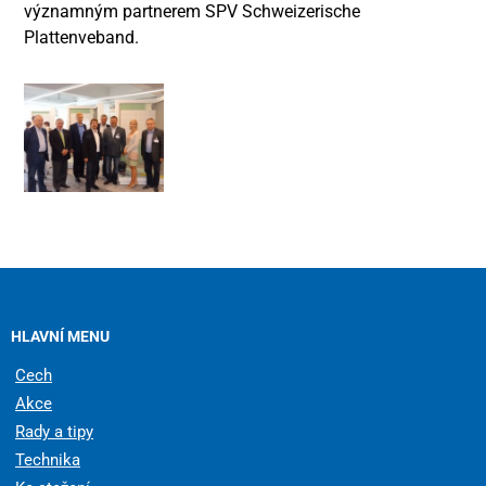
významným partnerem SPV Schweizerische
Plattenveband.
HLAVNÍ MENU
Cech
Akce
Rady a tipy
Technika