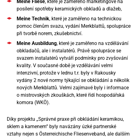
Meine Fliese
, které je zaměřeno marketingově na
posílení spotřeby keramických obkladů a dlažeb,
Meine Technik
, které je zaměřeno na technickou
pomoc členům svazu, vydání Merkblattů, spolupráce
při tvorbě norem, zkušebnictví.
Meine Ausbildung
, které je zaměřeno na vzdělávání
obkladačů, ale i instalatérů. Právě spolupráce se
svazem instalatérů vytváří podmínky pro zvyšování
kvality. V současné době je vzdělávání velmi
intenzivní, protože v lednu t.r. byly v Rakousky
vydány 2 nové normy týkající se obkládání a několik
nových Merkblattů. Velmi zajímavé byly i informace
o mistrovských zkouškách, které řídí hospodářská
komora (WKÖ).
Díky projektu „Správné praxe při obkládání keramikou,
sklem a kamenem“ byly navázány úzké partnerské
vztahy nejen s Österreichische Fliesenveband, ale dalším