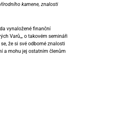
řírodního kamene, znalosti
zda vynaložené finanční
ových Varů,„ o takovém semináři
e, že si své odborné znalosti
lní a mohu jej ostatním členům