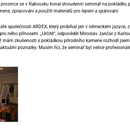
 prosince se v Rakousku konal dvoudenní seminář na pokládku p
mene, zpracování a použití materiálů pro lepení a spárování.
áře společnosti ARDEX, který probíhal jen v německém jazyce, 
i pro něho přínosem. „Určitě“, odpověděl Miroslav Jančar z Karl
ož mám zkušenosti s pokládkou přírodního kamene rozhodl jsem s
aktuální poznatky. Musím říci, že seminář byl velice profesioná