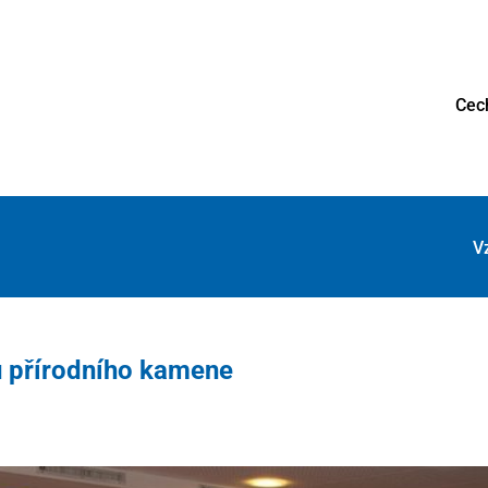
Cec
V
 přírodního kamene