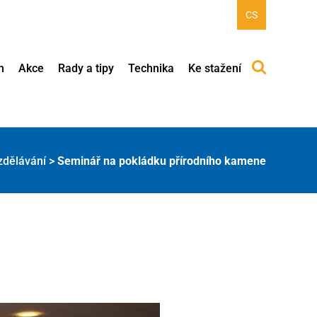
CS
h
Akce
Rady a tipy
Technika
Ke stažení
zdělávání
>
Seminář na pokládku přírodního kamene