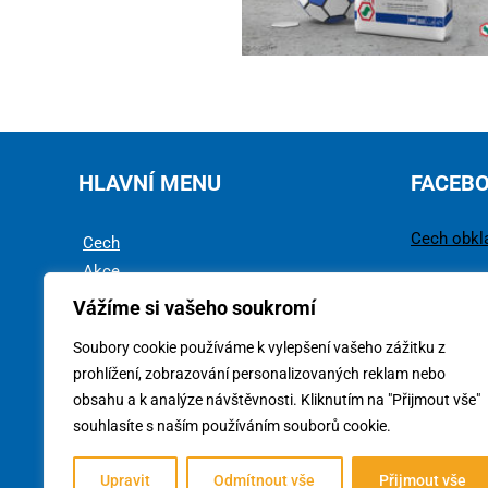
HLAVNÍ MENU
FACEB
Cech obkl
Cech
Akce
Rady a tipy
Vážíme si vašeho soukromí
Technika
Soubory cookie používáme k vylepšení vašeho zážitku z
Ke stažení
prohlížení, zobrazování personalizovaných reklam nebo
obsahu a k analýze návštěvnosti. Kliknutím na "Přijmout vše"
souhlasíte s naším používáním souborů cookie.
Upravit
Odmítnout vše
Přijmout vše