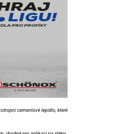
xotropní cementové lepidlo, které
ím, vhodné pro aplikaci na stěny