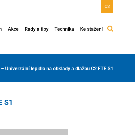
CS
h
Akce
Rady a tipy
Technika
Ke stažení
 Univerzální lepidlo na obklady a dlažbu C2 FTE S1
E S1