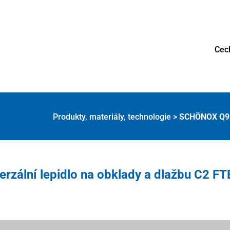
Cec
Produkty, materiály, technologie
>
SCHÖNOX Q9 –
zální lepidlo na obklady a dlažbu C2 FT