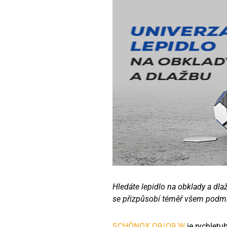
Hledáte lepidlo na obklady a dla
se přizpůsobí téměř všem podm
SCHÖNOX Q9/Q9 W
je rychletu