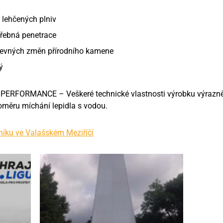
 lehčených plniv
řebná penetrace
revných změn přírodního kamene
ý
PERFORMANCE – Veškeré technické vlastnosti výrobku výrazně
měru míchání lepidla s vodou.
íku ve Valašském Meziříčí