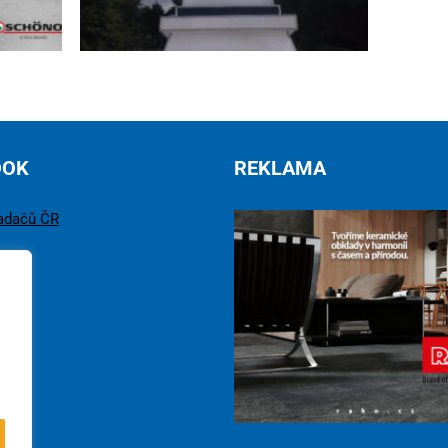
OOK
REKLAMA
adačů ČR