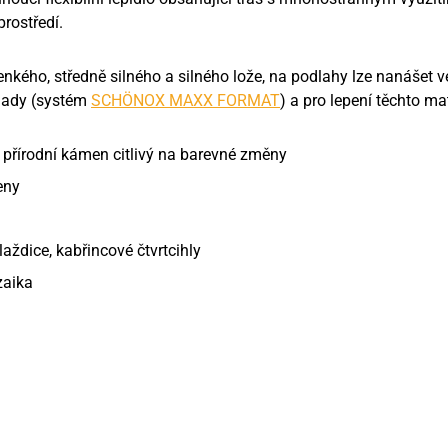
prostředí.
nkého, středně silného a silného lože, na podlahy lze nanášet v
lady (systém
SCHÖNOX MAXX FORMAT
) a pro lepení těchto mat
 přírodní kámen citlivý na barevné změny
eny
laždice, kabřincové čtvrtcihly
zaika