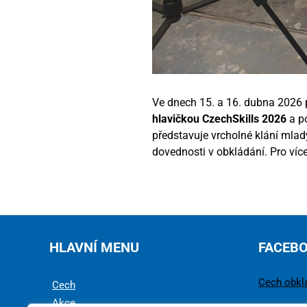
Ve dnech 15. a 16. dubna 2026 
hlavičkou CzechSkills 2026
a p
představuje vrcholné klání mladý
dovednosti v obkládání. Pro víc
HLAVNÍ MENU
FACEB
Cech obkl
Cech
Akce