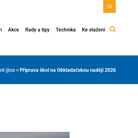
CS
h
Akce
Rady a tipy
Technika
Ke stažení
ed @cs
>
Příprava škol na Obkladačskou naději 2026