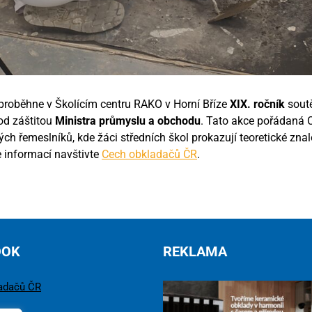
proběhne v Školícím centru RAKO v Horní Bříze
XIX.
ročník
sout
od záštitou
Ministra průmyslu a obchodu
. Tato akce pořádaná
ch řemeslníků, kde žáci středních škol prokazují teoretické znalo
e informací navštivte
Cech obkladačů ČR
.
OOK
REKLAMA
adačů ČR