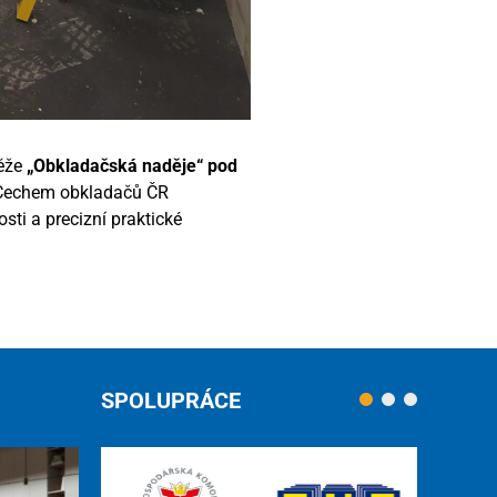
ěže
„Obkladačská naděje“ pod
 Cechem obkladačů ČR
sti a precizní praktické
SPOLUPRÁCE