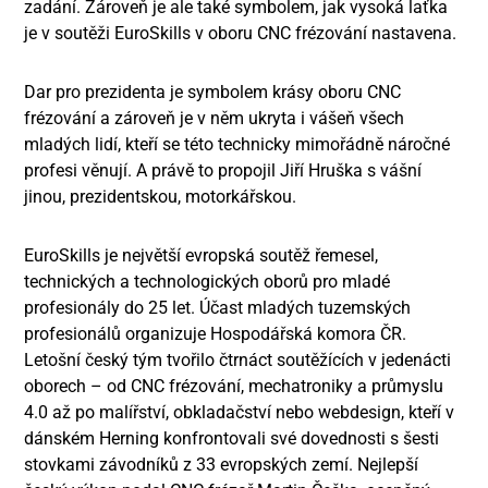
zadání. Zároveň je ale také symbolem, jak vysoká laťka
je v soutěži EuroSkills v oboru CNC frézování nastavena.
Dar pro prezidenta je symbolem krásy oboru CNC
frézování a zároveň je v něm ukryta i vášeň všech
mladých lidí, kteří se této technicky mimořádně náročné
profesi věnují. A právě to propojil Jiří Hruška s vášní
jinou, prezidentskou, motorkářskou.
EuroSkills je největší evropská soutěž řemesel,
technických a technologických oborů pro mladé
profesionály do 25 let. Účast mladých tuzemských
profesionálů organizuje Hospodářská komora ČR.
Letošní český tým tvořilo čtrnáct soutěžících v jedenácti
oborech – od CNC frézování, mechatroniky a průmyslu
4.0 až po malířství, obkladačství nebo webdesign, kteří v
dánském Herning konfrontovali své dovednosti s šesti
stovkami závodníků z 33 evropských zemí. Nejlepší