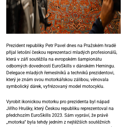
Prezident republiky Petr Pavel dnes na Pražském hradě
přijal letošní českou reprezentaci mladých profesionálů,
která v září soutěžila na evropském šampionátu
odborných dovedností EuroSkills v dánském Herningu.
Delegace mladých řemeslníků a techniků prezidentovi,
který je znám svou motorkářskou zálibou, věnovala
symbolický dárek, vyfrézovaný model motocyklu.
Vyrobit ikonickou motorku pro prezidenta byl nápad
Jiřího Hrušky, který Českou republiku reprezentoval na
předchozím EuroSkills 2023. Sám vypráví, že právě
„motorka“ byla tehdy jedním z nejtěžších soutěžních