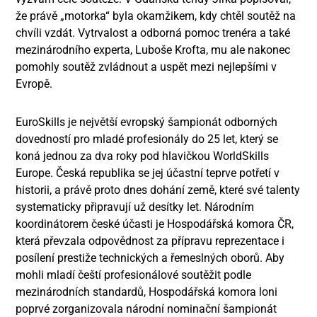
že právě „motorka“ byla okamžikem, kdy chtěl soutěž na
chvíli vzdát. Vytrvalost a odborná pomoc trenéra a také
mezinárodního experta, Luboše Krofta, mu ale nakonec
pomohly soutěž zvládnout a uspět mezi nejlepšími v
Evropě.
EuroSkills je největší evropský šampionát odborných
dovedností pro mladé profesionály do 25 let, který se
koná jednou za dva roky pod hlavičkou WorldSkills
Europe. Česká republika se jej účastní teprve potřetí v
historii, a právě proto dnes dohání země, které své talenty
systematicky připravují už desítky let. Národním
koordinátorem české účasti je Hospodářská komora ČR,
která převzala odpovědnost za přípravu reprezentace i
posílení prestiže technických a řemeslných oborů. Aby
mohli mladí čeští profesionálové soutěžit podle
mezinárodních standardů, Hospodářská komora loni
poprvé zorganizovala národní nominační šampionát