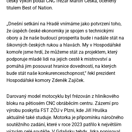
český výkon podal CNC frézař Martin Češka, oceněný
titulem Best of Nation.
„Dnešní setkání na Hradě vnímáme jako potvrzení toho,
že úspěch české ekonomiky je spojen s technickými
obory a že naše budoucí prosperita bude i nadále stát na
šikovných českých rukou a hlavách. My v Hospodářské
komoře jsme hrdí, že můžeme stát za projektem, který
podporuje mladé lidi na jejich cestě k mistrovství a
pomáhá jim posouvat hranice dovedností, na kterých
bude stát naše konkurenceschopnost,“ řekl prezident
Hospodářské komory Zdeněk Zajíček.
Darovaný model motocyklu byl frézován z hliníkového
bloku na pětiosém CNC obráběcím centru. Zázemí pro
výrobu poskytla FST ZČU v Plzni, kde Jiří Hruška
aktuálně také studuje. Motorka je připomínku náročného
soutěžního zadání, které v roce 2023 patřilo k největším
výzvám celé soutěže. V Gdaňsku tehdy Jirka popisoval,