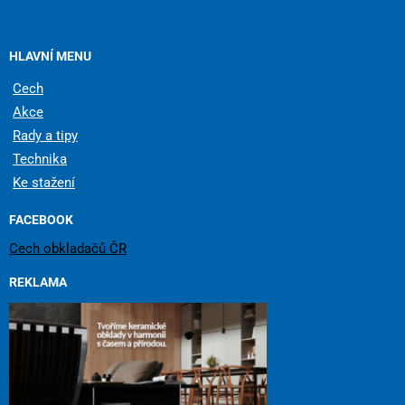
HLAVNÍ MENU
Cech
Akce
Rady a tipy
Technika
Ke stažení
FACEBOOK
Cech obkladačů ČR
REKLAMA