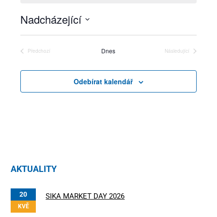
Nadcházející
Vyberte
datum.
Dnes
Předchozí
Následující
Akce
Akce
Odebírat kalendář
AKTUALITY
20
SIKA MARKET DAY 2026
KVĚ