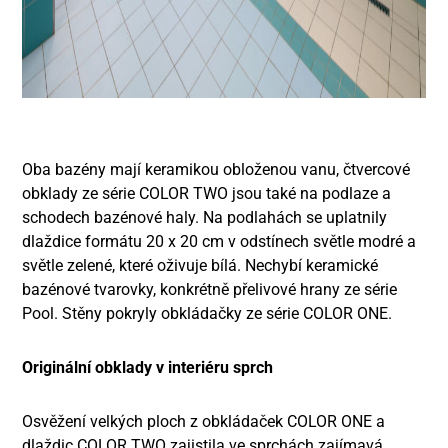
Oba bazény mají keramikou obloženou vanu, čtvercové
obklady ze série COLOR TWO jsou také na podlaze a
schodech bazénové haly. Na podlahách se uplatnily
dlaždice formátu 20 x 20 cm v odstínech světle modré a
světle zelené, které oživuje bílá. Nechybí keramické
bazénové tvarovky, konkrétně přelivové hrany ze série
Pool. Stěny pokryly obkládačky ze série COLOR ONE.
Originální obklady v interiéru sprch
Osvěžení velkých ploch z obkládaček COLOR ONE a
dlaždic COLOR TWO zajistila ve sprchách zajímavá