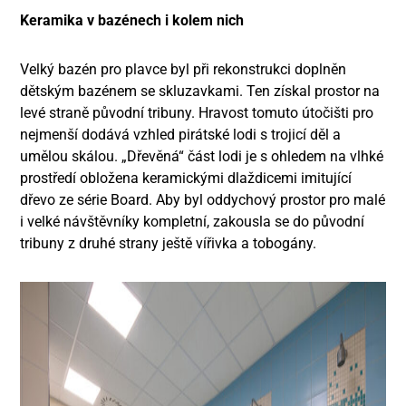
Keramika v bazénech i kolem nich
Velký bazén pro plavce byl při rekonstrukci doplněn
dětským bazénem se skluzavkami. Ten získal prostor na
levé straně původní tribuny. Hravost tomuto útočišti pro
nejmenší dodává vzhled pirátské lodi s trojicí děl a
umělou skálou. „Dřevěná“ část lodi je s ohledem na vlhké
prostředí obložena keramickými dlaždicemi imitující
dřevo ze série Board. Aby byl oddychový prostor pro malé
i velké návštěvníky kompletní, zakousla se do původní
tribuny z druhé strany ještě vířivka a tobogány.