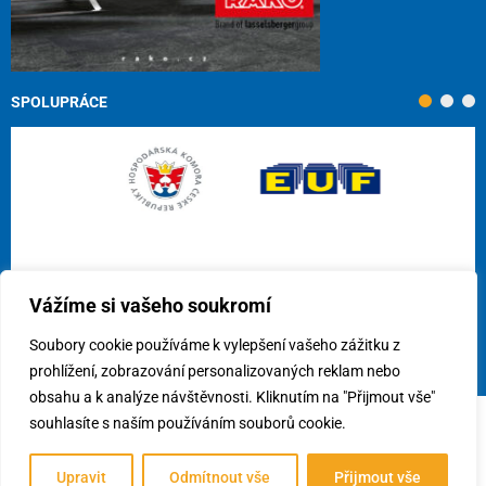
SPOLUPRÁCE
Vážíme si vašeho soukromí
Soubory cookie používáme k vylepšení vašeho zážitku z
prohlížení, zobrazování personalizovaných reklam nebo
obsahu a k analýze návštěvnosti. Kliknutím na "Přijmout vše"
souhlasíte s naším používáním souborů cookie.
© 2026
Cech obkladačů ČR, z.s.
/
Využití cookies
/
Předvolby
souhlasu
Upravit
Odmítnout vše
Přijmout vše