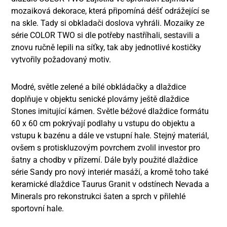
mozaiková dekorace, která připomíná déšť odrážející se
na skle. Tady si obkladači doslova vyhráli. Mozaiky ze
série COLOR TWO si dle potřeby nastříhali, sestavili a
znovu ručně lepili na síťky, tak aby jednotlivé kostičky
vytvořily požadovaný motiv.
Modré, světle zelené a bílé obkládačky a dlaždice
doplňuje v objektu senické plovárny ještě dlaždice
Stones imitující kámen. Světle béžové dlaždice formátu
60 x 60 cm pokrývají podlahy u vstupu do objektu a
vstupu k bazénu a dále ve vstupní hale. Stejný materiál,
ovšem s protiskluzovým povrchem zvolil investor pro
šatny a chodby v přízemí. Dále byly použité dlaždice
série Sandy pro nový interiér masáží, a kromě toho také
keramické dlaždice Taurus Granit v odstínech Nevada a
Minerals pro rekonstrukci šaten a sprch v přilehlé
sportovní hale.