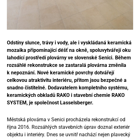
Odstíny slunce, trávy i vody, ale i vyskládaná keramická
mozaika připomínající déšť na okně, spoluvytvářejí oku
lahodící prostředí plovárny ve slovenské Senici. Během
rozsáhlé rekonstrukce se zastaralá plovárna změnila
k nepoznání. Nové keramické povrchy dotvářejí
celkovou atraktivitu interiéru, přitom jsou bezpečné a
snadno čistitelné. Dodavatelem kompletního systému,
keramických obkladů RAKO i stavební chemie RAKO
SYSTEM, je společnost Lasselsberger.
Městská plovárna v Senici procházela rekonstrukcí od
října 2016. Rozsáhlých stavebních úprav doznal exteriér
objektu i interiéry. Dnes se uvnitř nachází nejen plavecký