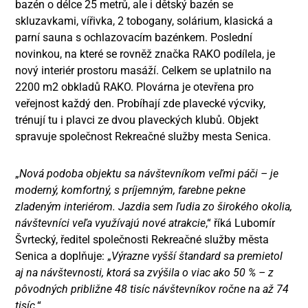
bazén o délce 25 metrů, ale i dětský bazén se
skluzavkami, vířivka, 2 tobogany, solárium, klasická a
parní sauna s ochlazovacím bazénkem. Poslední
novinkou, na které se rovněž značka RAKO podílela, je
nový interiér prostoru masáží. Celkem se uplatnilo na
2200 m
2
obkladů RAKO. Plovárna je otevřena pro
veřejnost každý den. Probíhají zde plavecké výcviky,
trénují tu i plavci ze dvou plaveckých klubů. Objekt
spravuje společnost Rekreačné služby mesta Senica.
„
Nová podoba objektu sa návštevníkom veľmi páči – je
moderný, komfortný, s príjemným, farebne pekne
zladeným interiérom. Jazdia sem ľudia zo širokého okolia,
návštevníci veľa využívajú nové atrakcie
,“ říká Lubomír
Švrtecký, ředitel společnosti Rekreačné služby města
Senica a doplňuje: „
Výrazne vyšší štandard sa premietol
aj na návštevnosti, ktorá sa zvýšila o viac ako 50 % – z
pôvodných približne 48 tisíc návštevníkov ročne na až 74
tisíc
.“