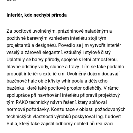
Interiér, kde nechybí příroda
Za pocitově uvolněným, prázdninově naladěným a
pozitivně barevným vzhledem interiéru stojí tým
projektantů a designérů. Povedlo se jim vytvořit interiér
veselý a zároveň elegantní, vzdušný i stylově čistý.
Uplatnily se barvy přírody, spojené s letní atmosférou,
hlavně odstíny vody, slunce a trávy. Tím se také podařilo
propojit interiér s exteriérem. Uvolněný dojem dodávají
bazénové hale oblé křivky whirlpoolu a dětského
bazénku, které také pocitově prostor odlehčily. V rámci
spolupráce při navrhování interiéru připravil projektový
tým RAKO technický návrh řešení, který splňoval
normové požadavky. Konzultace v oblasti požadovaných
technických vlastností výrobků poskytoval Ing. Ľudovít
Bulla, který také zajistil odborný dohled při realizaci.