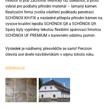
nvestor si přál zachovat vesnický ráz usedlosti, a proto
vybral pro podlahy přírodní materiál – lámaný kámen.
Realizační firma zvolila ošetření podkladu penetrací
SCHÖNOX KH-FIX a následně přilepila přírodní kámen na
vysoce kvalitní lepidla SCHÖNOX Q8 a SCHÖNOX Q9.
Spáry byly vyplněny tekutou flexibilní spárovací hmotou
SCHÖNOX UF PREMIUM v barevném odstínu jasmín.
Výsledek je nádherný, přesvědčte se sami! Penzion
otevírá své dveře návštěvníkům v srpnu tohoto roku.
schonox.cz