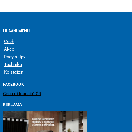
HLAVNÍ MENU
Cech
Akce
Rady a tipy
Technika
Ke stažení
FACEBOOK
Cech obkladačů ČR
REKLAMA