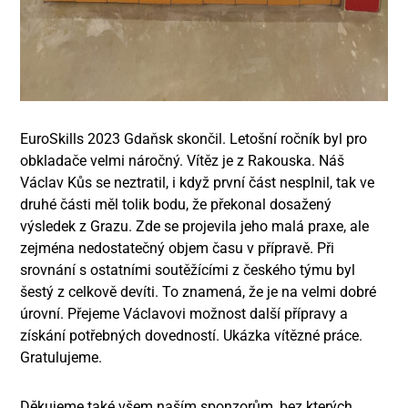
EuroSkills 2023 Gdaňsk skončil. Letošní ročník byl pro
obkladače velmi náročný. Vítěz je z Rakouska. Náš
Václav Kůs se neztratil, i když první část nesplnil, tak ve
druhé části měl tolik bodu, že překonal dosažený
výsledek z Grazu. Zde se projevila jeho malá praxe, ale
zejména nedostatečný objem času v přípravě. Při
srovnání s ostatními soutěžícími z českého týmu byl
šestý z celkově devíti. To znamená, že je na velmi dobré
úrovní. Přejeme Václavovi možnost další přípravy a
získání potřebných dovedností. Ukázka vítězné práce.
Gratulujeme.
Děkujeme také všem naším sponzorům, bez kterých