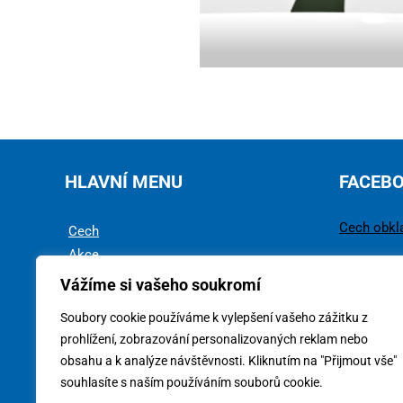
HLAVNÍ MENU
FACEB
Cech obkl
Cech
Akce
Rady a tipy
Vážíme si vašeho soukromí
Technika
Soubory cookie používáme k vylepšení vašeho zážitku z
Ke stažení
prohlížení, zobrazování personalizovaných reklam nebo
obsahu a k analýze návštěvnosti. Kliknutím na "Přijmout vše"
souhlasíte s naším používáním souborů cookie.