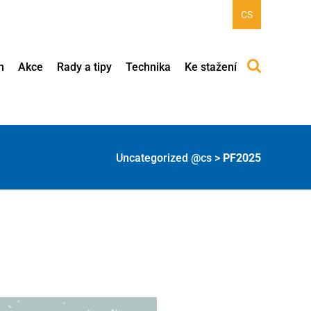
CS
h
Akce
Rady a tipy
Technika
Ke stažení
Uncategorized @cs
>
PF2025