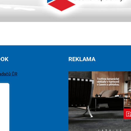
OOK
REKLAMA
adačů ČR