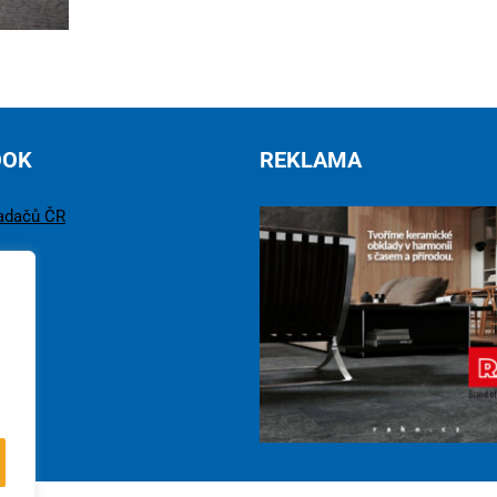
OOK
REKLAMA
adačů ČR