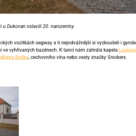
 u Dukovan oslavili 20. narozeniny.
trických vozítkách segway a ti nejodvážnější si vyzkoušeli i gyro
 si ve vyhřívaných bazénech. K tanci nám zahrála kapela
Louisovi
Milana Bočka
, cechovního vína nebo vesty značky Snickers.