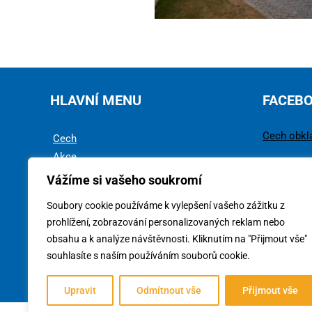
HLAVNÍ MENU
FACEB
Cech obkl
Cech
Akce
Rady a tipy
Vážíme si vašeho soukromí
Technika
Soubory cookie používáme k vylepšení vašeho zážitku z
Ke stažení
prohlížení, zobrazování personalizovaných reklam nebo
obsahu a k analýze návštěvnosti. Kliknutím na "Přijmout vše"
souhlasíte s naším používáním souborů cookie.
Upravit
Odmítnout vše
Přijmout vše