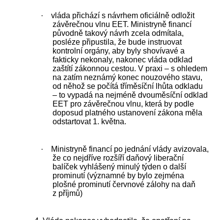
·
vláda přichází s návrhem oficiálně odložit
závěrečnou vlnu EET. Ministryně financí
původně takový návrh zcela odmítala,
posléze připustila, že bude instruovat
kontrolní orgány, aby byly shovívavé a
fakticky nekonaly, nakonec vláda odklad
zaštítí zákonnou cestou. V praxi – s ohledem
na zatím neznámý konec nouzového stavu,
od něhož se počítá tříměsíční lhůta odkladu
– to vypadá na nejméně dvouměsíční odklad
EET pro závěrečnou vlnu, která by podle
doposud platného ustanovení zákona měla
odstartovat 1. května.
·
Ministryně financí po jednání vlády avizovala,
že co nejdříve rozšíří daňový liberační
balíček vyhlášený minulý týden o další
prominutí (významné by bylo zejména
plošné prominutí červnové zálohy na daň
z příjmů)