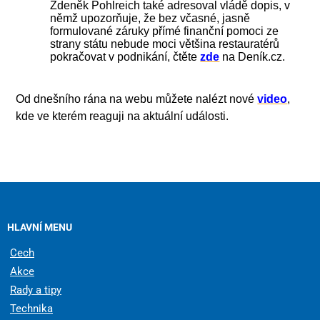
Zdeněk
Pohlreich také adresoval vládě dopis, v
němž upozorňuje, že bez včasné, jasně
formulované záruky přímé finanční pomoci ze
strany státu nebude moci většina restauratérů
pokračovat v podnikání, čtěte
zde
na Deník.cz.
Od dnešního rána na webu můžete nalézt nové
video
,
kde ve kterém reaguji na aktuální události.
HLAVNÍ MENU
Cech
Akce
Rady a tipy
Technika