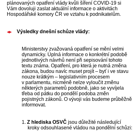
plánovaných opatření vlády kvůli šíření COVID-19 si
Vám dovoluji zaslat aktuální informace o aktivitách
Hospodářské komory ČR ve vztahu k podnikatelům.
Výsledky dnešní schůze vlády:
Ministerstvy zvažovaná opatření se mění velmi
dynamicky. Úplná informace o konkrétní podobě
jednotlivých návrhů není při sepisování tohoto
textu známa. Opatření, pro která je nutná změna
zákona, budou navíc muset projít – byť i ve stavu
nouze krátkým – legislativním procesem
v parlamentu, nicméně nelze vyloučit změnu
některých parametrů podobně, jako se vyvíjela
třeba od pátku do pondělí podoba změn
pojistných zákonů. O vývoji vás budeme průběžně
informovat.
1.
Z hlediska OSVČ
jsou důležité následující
kroky odsouhlasené vládou na pondělní schůzi: