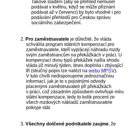
Takové sladění (aby se přehled nemusel
podávat v květnu, když se může přiznání
podávat až v červenci) by bylo vhodné i pro
podávání přehledů pro Českou správu
sociálního zabezpečení.
2.
Pro zaměstnavatele
je důležité, že vláda
schválila program státních kompenzací pro
zaměstnavatele, kteří vyplácejí náhradu mzdy
svým zaměstnancům na překážkách v práci. U
kompenzací dvou typů překážek našla shodu
vláda již minulý týden, dnes doplnila i zbývající
tři (stručný popis lze nalézt na
webu MPSV
).
V tuto chvíli nedisponujeme jednoznačnou
informací, jak je to s pojistnými odvody
placenými zaměstnavateli při překážkách
v práci, což zásadním způsobem ovlivňuje míru
státní kompenzace, tedy to kolik procent ze
všech mzdových nákladů zaměstnavatele
pokryje stát.
3.
Všechny dotčené podnikatele zaujme
, že