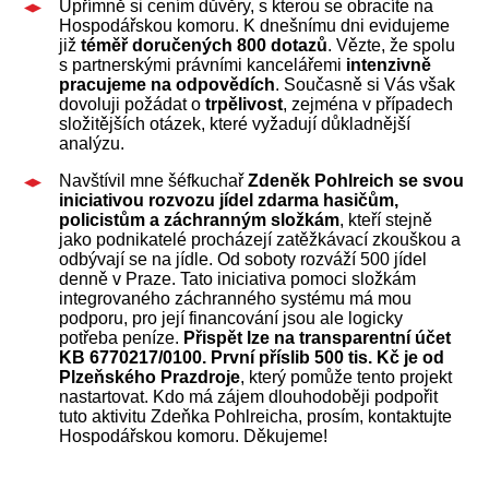
Upřímně si cením důvěry, s kterou se obracíte na
Hospodářskou komoru. K dnešnímu dni evidujeme
již
téměř doručených 800 dotazů
. Vězte, že spolu
s partnerskými právními kancelářemi
intenzivně
pracujeme na odpovědích
. Současně si Vás však
dovoluji požádat o
trpělivost
, zejména v případech
složitějších otázek, které vyžadují důkladnější
analýzu.
Navštívil mne šéfkuchař
Zdeněk Pohlreich se svou
iniciativou rozvozu jídel zdarma hasičům,
policistům a záchranným složkám
, kteří stejně
jako podnikatelé procházejí zatěžkávací zkouškou a
odbývají se na jídle. Od soboty rozváží 500 jídel
denně v Praze. Tato iniciativa pomoci složkám
integrovaného záchranného systému má mou
podporu, pro její financování jsou ale logicky
potřeba peníze.
Přispět lze na transparentní účet
KB 6770217/0100.
První příslib 500 tis. Kč je od
Plzeňského Prazdroje
, který pomůže tento projekt
nastartovat. Kdo má zájem dlouhodoběji podpořit
tuto aktivitu Zdeňka Pohlreicha, prosím, kontaktujte
Hospodářskou komoru. Děkujeme!