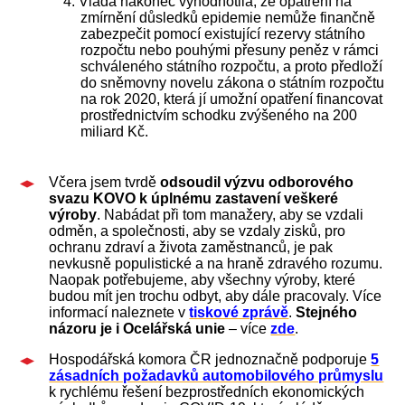
4. Vláda nakonec vyhodnotila, že opatření na
zmírnění důsledků epidemie nemůže finančně
zabezpečit pomocí existující rezervy státního
rozpočtu nebo pouhými přesuny peněz v rámci
schváleného státního rozpočtu, a proto předloží
do sněmovny novelu zákona o státním rozpočtu
na rok 2020, která jí umožní opatření financovat
prostřednictvím schodku zvýšeného na 200
miliard Kč.
Včera jsem tvrdě
odsoudil výzvu odborového
svazu KOVO k úplnému zastavení veškeré
výroby
. Nabádat při tom manažery, aby se vzdali
odměn, a společnosti, aby se vzdaly zisků, pro
ochranu zdraví a života zaměstnanců, je pak
nevkusně populistické a na hraně zdravého rozumu.
Naopak potřebujeme, aby všechny výroby, které
budou mít jen trochu odbyt, aby dále pracovaly. Více
informací naleznete v
tiskové zprávě
.
Stejného
názoru je i Ocelářská unie
– v
íce
zde
.
Hospodářská komora ČR jednoznačně podporuje
5
zásadních požadavků automobilového průmyslu
k rychlému řešení bezprostředních ekonomických