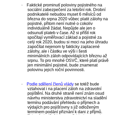
·
Faktické prominutí poloviny pojistného na
sociální zabezpečení za letošní rok. Drobní
podnikatelé nebudou muset 6 měsíců od
března do srpna 2020 vůbec platit zálohy na
pojistné, přitom není nutné o cokoliv
individuálně žádat. Nepůjde ale jen o
odsunutí plateb v čase. Až si příští rok
spočítají vyměřovací základ a pojistné za
celý rok 2020, budou si moci na jeho úhradu
započítat nejenom ty fakticky zaplacené
zálohy, ale i částku ve výši i šesti
minimálních záloh odpovídajících březnu až
srpnu. To pro mnohé OSVČ, které platí právě
jen minimální pojistné, bude znamenat
polovinu jejich roční povinnosti.
·
Podle sdělení členů vlády
se totéž bude
vztahovat i na placení záloh na zdravotní
pojištění. Na druhé straně není znám osud
návrhu ministerstva zdravotnictví na sladění
termínu podávání přehledu o příjmech a
výdajích pro pojišťovny s již odloženým
termínem podání přiznání k dani z příjmů.