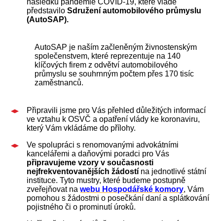
následků pandemie COVID-19, které vládě
představilo
Sdružení automobilového průmyslu
(AutoSAP).
AutoSAP je naším začleněným živnostenským
společenstvem, které reprezentuje na 140
klíčových firem z odvětví automobilového
průmyslu se souhrnným počtem přes 170 tisíc
zaměstnanců.
Připravili jsme pro Vás přehled důležitých informací
ve vztahu k OSVČ a opatření vlády ke koronaviru,
který Vám vkládáme do přílohy.
Ve spolupráci s renomovanými advokátními
kancelářemi a daňovými poradci pro Vás
připravujeme vzory v současnosti
nejfrekventovanějších žádostí
na jednotlivé státní
instituce. Tyto mustry
, které budeme postupně
zveřejňovat na
webu Hospodářské komory
,
Vám
pomohou
s
žádost
mi
o posečkání daní a splátkování
pojistného či
o
prominutí úroků.