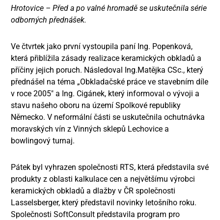
Hrotovice – Před a po valné hromadě se uskutečnila série
odborných přednášek.
Ve čtvrtek jako první vystoupila paní Ing. Popenková,
která přiblížila zásady realizace keramických obkladů a
příčiny jejich poruch. Následoval Ing.Matějka CSc., který
přednášel na téma „Obkladačské práce ve stavebním díle
v roce 2005″ a Ing. Cigánek, který informoval o vývoji a
stavu našeho oboru na území Spolkové republiky
Německo. V neformální části se uskutečnila ochutnávka
moravských vín z Vinných sklepů Lechovice a
bowlingový turnaj.
Pátek byl vyhrazen společnosti RTS, která představila své
produkty z oblasti kalkulace cen a největšímu výrobci
keramických obkladů a dlažby v ČR společnosti
Lasselsberger, který představil novinky letošního roku.
Společnosti SoftConsult představila program pro