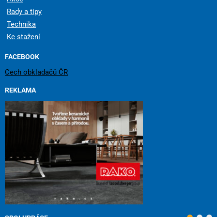
Rady a tipy
Technika
Ke stažení
FACEBOOK
Cech obkladačů ČR
REKLAMA