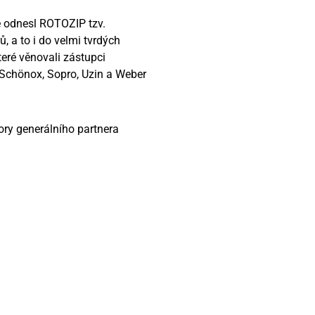
é odnesl ROTOZIP tzv.
ů, a to i do velmi tvrdých
teré věnovali zástupci
 Schönox, Sopro, Uzin a Weber
ory generálního partnera