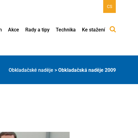
CS
h
Akce
Rady a tipy
Technika
Ke stažení
Obkladačské naděje
>
Obkladačská naděje 2009