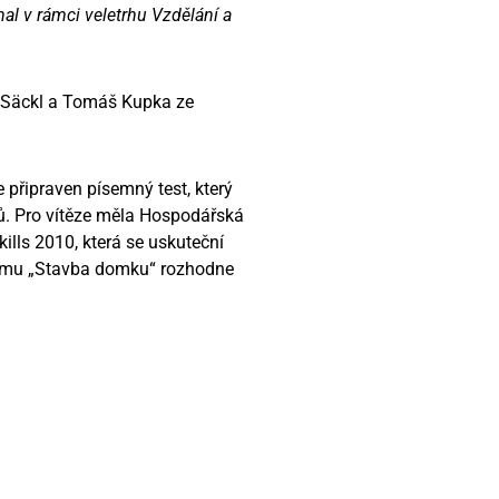
al v rámci veletrhu Vzdělání a
av Säckl a Tomáš Kupka ze
e připraven písemný test, který
dnů. Pro vítěze měla Hospodářská
lls 2010, která se uskuteční
týmu „Stavba domku“ rozhodne