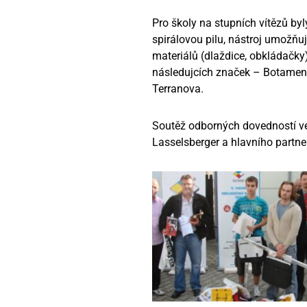
Pro školy na stupních vítězů by
spirálovou pilu, nástroj umožňují
materiálů (dlaždice, obkládačky)
následujcích značek – Botament,
Terranova.
Soutěž odborných dovedností ve 
Lasselsberger a hlavního partne