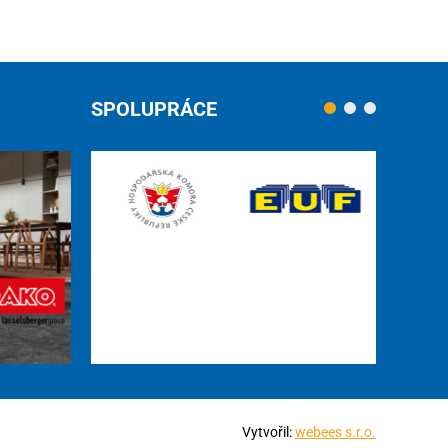
SPOLUPRÁCE
Vytvořil:
webees s.r.o.