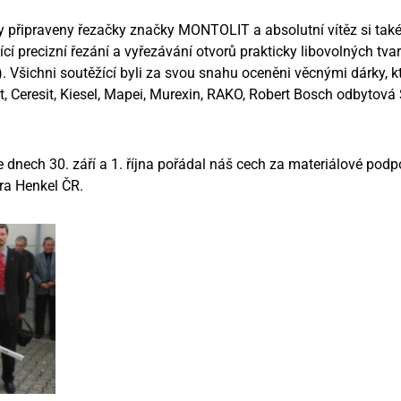
ly připraveny řezačky značky MONTOLIT a absolutní vítěz si tak
cí precizní řezání a vyřezávání otvorů prakticky libovolných tvar
. Všichni soutěžící byli za svou snahu oceněni věcnými dárky, k
 Ceresit, Kiesel, Mapei, Murexin, RAKO, Robert Bosch odbytová
dnech 30. září a 1. října pořádal náš cech za materiálové podp
ra Henkel ČR.