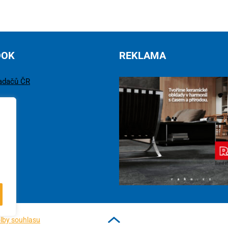
OOK
REKLAMA
adačů ČR
lby souhlasu