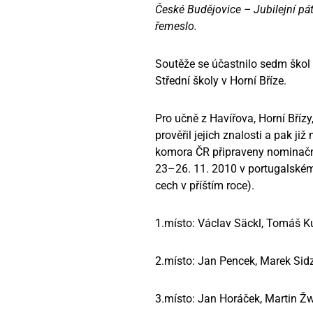
České Budějovice – Jubilejní pá
řemeslo.
Soutěže se účastnilo sedm škol 
Střední školy v Horní Bříze.
Pro učně z Havířova, Horní Břízy
prověřil jejich znalosti a pak j
komora ČR připraveny nominační
23–26. 11. 2010 v portugalské
cech v příštím roce).
1.místo: Václav Säckl, Tomáš 
2.místo: Jan Pencek, Marek Sid
3.místo: Jan Horáček, Martin Ž