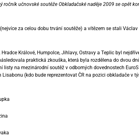
tý ročník učnovské soutěže Obkladačské naděje 2009 se opět kon
(nejvíce za celou dobu trvání soutěže) a vítězem se stali Václ
, Hradce Králové, Humpolce, Jihlavy, Ostravy a Teplic byl nejdřív
iž následovala praktická zkouška, která byla rozdělena do dvou 
 listy na mezinárodní soutěž v odborných dovednostech EuroSki
m Lisabonu (kdo bude reprezentovat ČR na pozici obkladače v 
Kupka
zina
waka