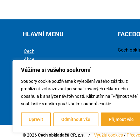
HLAVNÍ MENU
FACEB
Cech obkl
Cech
Akce
Rady a tipy
Vážíme si vašeho soukromí
Technika
Soubory cookie používáme k vylepšení vašeho zážitku z
Ke stažení
prohlížení, zobrazování personalizovaných reklam nebo
obsahu a k analýze návštěvnosti. Kliknutím na "Přijmout vše"
souhlasíte s naším používáním souborů cookie.
Upravit
Odmítnout vše
Přijmout vše
© 2026
Cech obkladačů ČR, z.s.
/
Využití cookies
/
Předvo