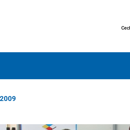
Cec
 2009