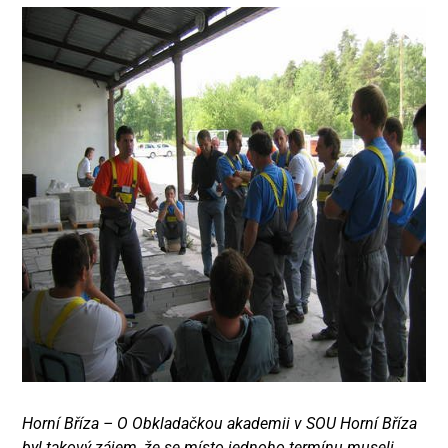
Horní Bříza – O Obkladačkou akademii v SOU Horní Bříza
byl takový zájem, že se místo jednoho termínu museli