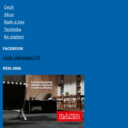
Cech
Akce
Rady a tipy
Technika
Ke stažení
FACEBOOK
Cech obkladačů ČR
REKLAMA