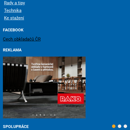
Rady a tipy
Technika
Ke stažení
FACEBOOK
Cech obkladačů ČR
REKLAMA
SPOLUPRÁCE