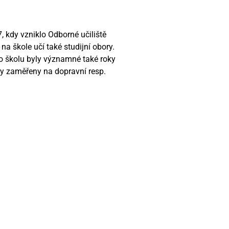
57, kdy vzniklo Odborné učiliště
a škole učí také studijní obory.
ro školu byly významné také roky
ly zaměřeny na dopravní resp.