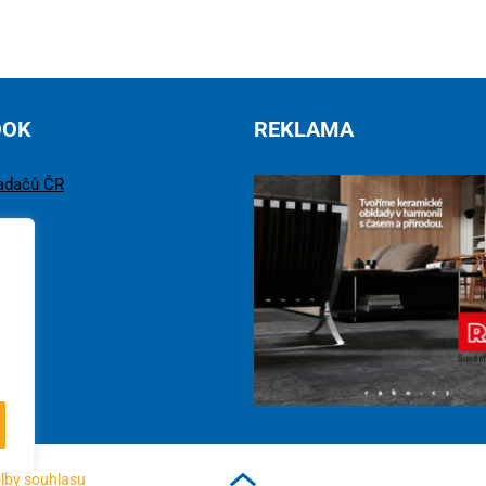
OOK
REKLAMA
adačů ČR
lby souhlasu