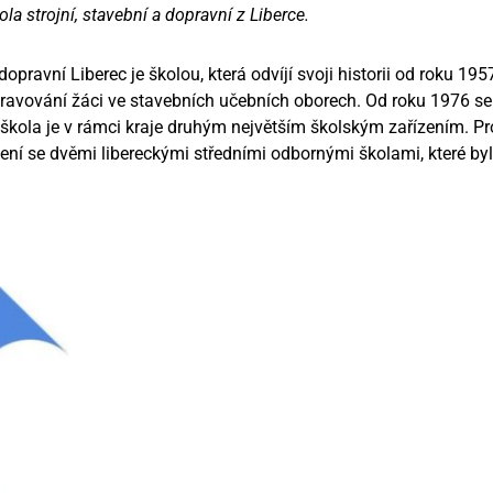
la strojní, stavební a dopravní z Liberce.
 dopravní Liberec je školou, která odvíjí svoji historii od roku 19
pravování žáci ve stavebních učebních oborech. Od roku 1976 se n
a škola je v rámci kraje druhým největším školským zařízením. P
ení se dvěmi libereckými středními odbornými školami, které by