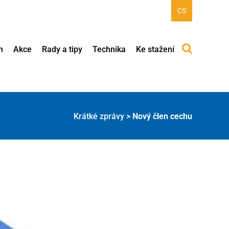
CS
h
Akce
Rady a tipy
Technika
Ke stažení
Krátké zprávy
>
Nový člen cechu