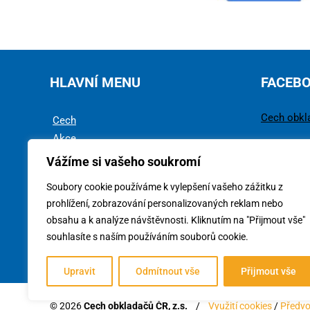
HLAVNÍ MENU
FACEB
Cech obkl
Cech
Akce
Rady a tipy
Vážíme si vašeho soukromí
Technika
Soubory cookie používáme k vylepšení vašeho zážitku z
Ke stažení
prohlížení, zobrazování personalizovaných reklam nebo
obsahu a k analýze návštěvnosti. Kliknutím na "Přijmout vše"
souhlasíte s naším používáním souborů cookie.
Upravit
Odmítnout vše
Přijmout vše
© 2026
Cech obkladačů ČR, z.s.
/
Využití cookies
/
Předvo