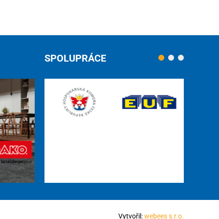
SPOLUPRÁCE
Vytvořil:
webees s.r.o.