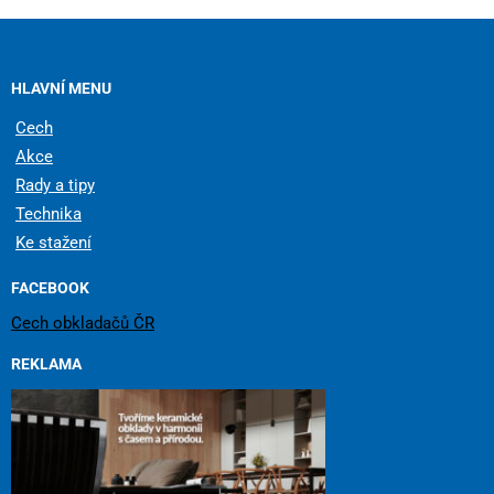
HLAVNÍ MENU
Cech
Akce
Rady a tipy
Technika
Ke stažení
FACEBOOK
Cech obkladačů ČR
REKLAMA