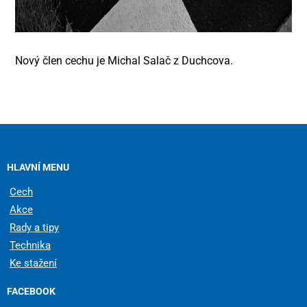
Nový člen cechu je Michal Salač z Duchcova.
HLAVNÍ MENU
Cech
Akce
Rady a tipy
Technika
Ke stažení
FACEBOOK