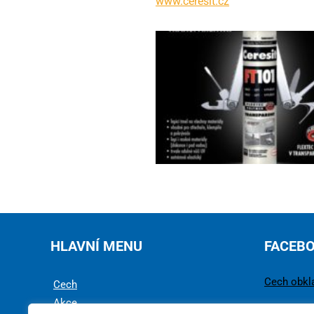
www.ceresit.cz
HLAVNÍ MENU
FACEB
Cech obkl
Cech
Akce