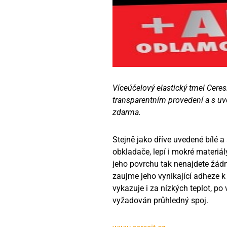
Víceúčelový elastický tmel Cere
transparentním provedení a s uv
zdarma.
Stejně jako dříve uvedené bílé a
obkladače, lepí i mokré materiál
jeho povrchu tak nenajdete žádné
zaujme jeho vynikající adheze k
vykazuje i za nízkých teplot, po 
vyžadován průhledný spoj.