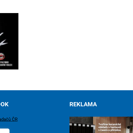
OOK
REKLAMA
adačů ČR