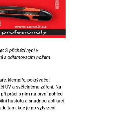
ec® přichází nyní v
odává s odlamovacím nožem
ře, klempíře, pokrývače i
vůči UV a světelnému záření. Na
 při práci s ním na první pohled
ilní hustotu a snadnou aplikaci
šude tam, kde je po vytvrzení