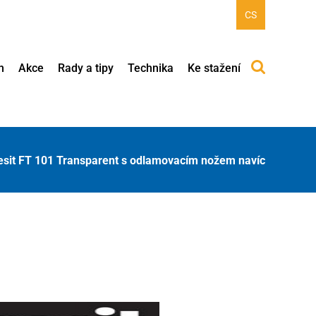
CS
h
Akce
Rady a tipy
Technika
Ke stažení
esit FT 101 Transparent s odlamovacím nožem navíc