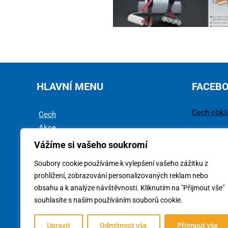
HLAVNÍ MENU
FACEB
Cech obkl
Cech
Akce
Rady a tipy
Vážíme si vašeho soukromí
Technika
Soubory cookie používáme k vylepšení vašeho zážitku z
Ke stažení
prohlížení, zobrazování personalizovaných reklam nebo
obsahu a k analýze návštěvnosti. Kliknutím na "Přijmout vše"
souhlasíte s naším používáním souborů cookie.
Upravit
Odmítnout vše
Přijmout vše