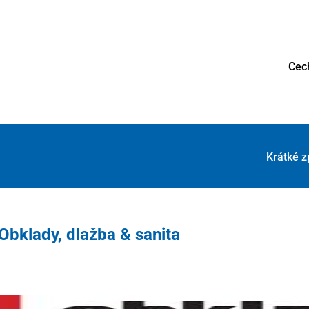
Cec
Krátké z
Obklady, dlažba & sanita