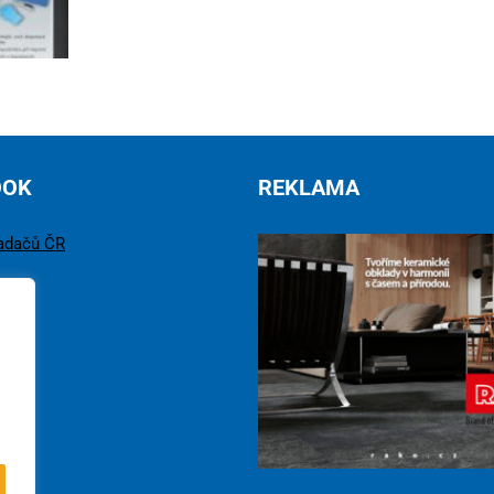
OOK
REKLAMA
adačů ČR