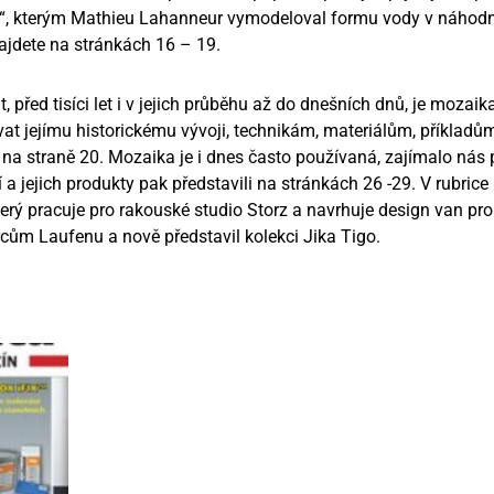
“, kterým Mathieu Lahanneur vymodeloval formu vody v náhod
najdete na stránkách 16 – 19.
át, před tisíci let i v jejich průběhu až do dnešních dnů, je moz
vat jejímu historickému vývoji, technikám, materiálům, příkladům
traně 20. Mozaika je i dnes často používaná, zajímalo nás pro
jí a jejich produkty pak představili na stránkách 26 -29. V rubr
erý pracuje pro rakouské studio Storz a navrhuje design van pr
rcům Laufenu a nově představil kolekci Jika Tigo.