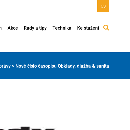
CS
h
Akce
Rady a tipy
Technika
Ke stažení
právy
>
Nové číslo časopisu Obklady, dlažba & sanita