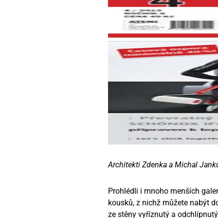
Architekti Zdenka a Michal Janků
Prohlédli i mnoho menších galer
kousků, z nichž můžete nabýt do
ze stěny vyříznutý a odchlípnutý