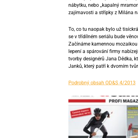
nábytku, nebo „kapalný mramor
zajímavosti a střípky z Milána 
To, co tu naopak bylo už tisíckr
se v třídílném seriálu bude věno
Začínáme kamennou mozaikou na s
lepení a spárování firmy nabíze
tvorby designérů Jana Dědka, kt
Janků, který patří k dvorním tvů
Podrobný obsah OD&S 4/2013