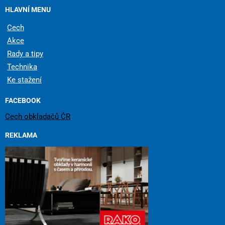
HLAVNÍ MENU
Cech
Akce
Rady a tipy
Technika
Ke stažení
FACEBOOK
Cech obkladačů ČR
REKLAMA