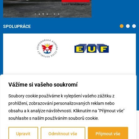
SPOLUPRÁCE
Vážíme si vašeho soukromí
Soubory cookie používáme k vylepšení vašeho zážitku z
prohlížení, zobrazování personalizovaných reklam nebo
obsahu a k analýze návštěvnosti. Kliknutím na "Přijmout vše"
souhlasíte s naším používáním souborů cookie.
© 2026
Cech obkladačů ČR, z.s.
/
Využití cookies
/
Předvolby
souhlasu
Upravit
Odmítnout vše
Přijmout vše
Vytvořil:
webees s.r.o.