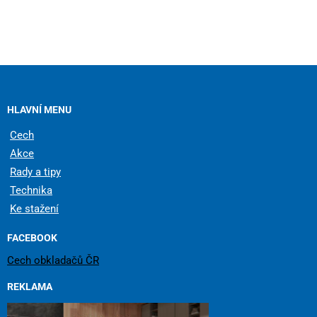
HLAVNÍ MENU
Cech
Akce
Rady a tipy
Technika
Ke stažení
FACEBOOK
Cech obkladačů ČR
REKLAMA