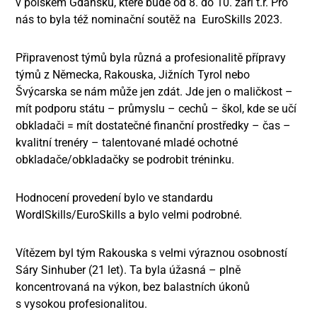
v polském Gdaňsku, které bude od 8. do 10. září t.r. Pro
nás to byla též nominační soutěž na EuroSkills 2023.
Připravenost týmů byla různá a profesionalitě přípravy
týmů z Německa, Rakouska, Jižních Tyrol nebo
Švýcarska se nám může jen zdát. Jde jen o maličkost –
mít podporu státu – průmyslu – cechů – škol, kde se učí
obkladači = mít dostatečné finanční prostředky – čas –
kvalitní trenéry – talentované mladé ochotné
obkladače/obkladačky se podrobit tréninku.
Hodnocení provedení bylo ve standardu
WordlSkills/EuroSkills a bylo velmi podrobné.
Vítězem byl tým Rakouska s velmi výraznou osobností
Sáry Sinhuber (21 let). Ta byla úžasná – plně
koncentrovaná na výkon, bez balastních úkonů
s vysokou profesionalitou.