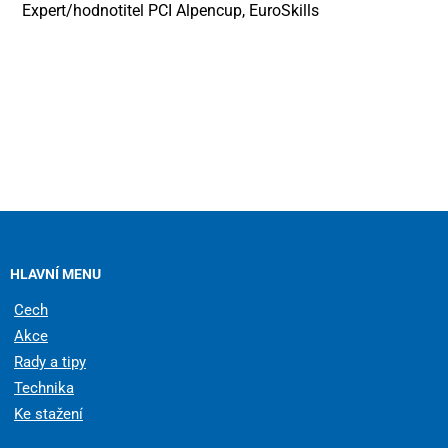
Expert/hodnotitel PCI Alpencup, EuroSkills
HLAVNÍ MENU
Cech
Akce
Rady a tipy
Technika
Ke stažení